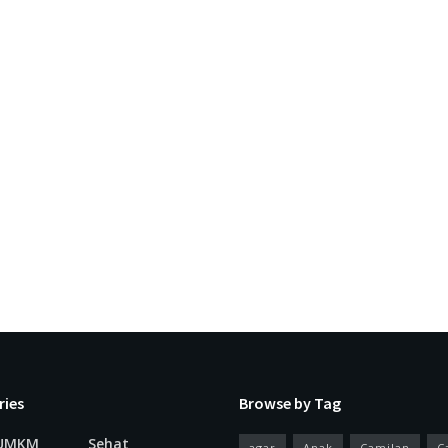
ries
Browse by Tag
 UMKM
Sehat
agar
Anak
Camilan
C