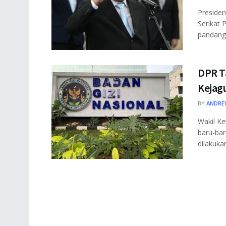
Presiden
Serikat 
pandanga
DPR T
Kejag
BY
ANDRE
Wakil K
baru-ba
dilakuka