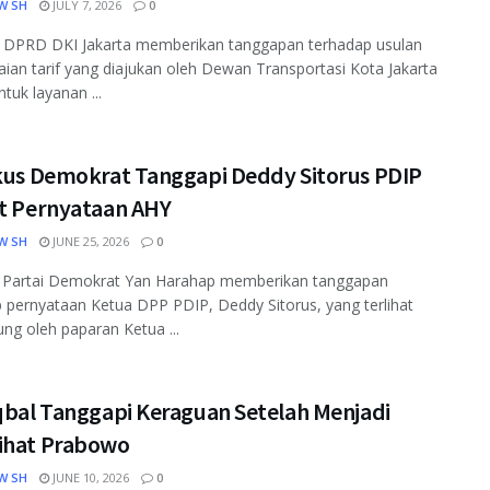
W SH
JULY 7, 2026
0
 DPRD DKI Jakarta memberikan tanggapan terhadap usulan
ian tarif yang diajukan oleh Dewan Transportasi Kota Jakarta
tuk layanan ...
ikus Demokrat Tanggapi Deddy Sitorus PDIP
it Pernyataan AHY
W SH
JUNE 25, 2026
0
us Partai Demokrat Yan Harahap memberikan tanggapan
 pernyataan Ketua DPP PDIP, Deddy Sitorus, yang terlihat
ung oleh paparan Ketua ...
Iqbal Tanggapi Keraguan Setelah Menjadi
ihat Prabowo
W SH
JUNE 10, 2026
0