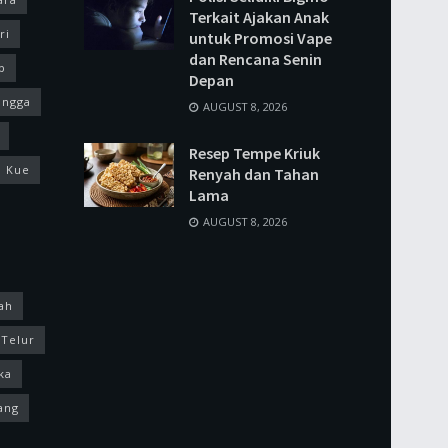
Terkait Ajakan Anak
ri
untuk Promosi Vape
dan Rencana Senin
p
Depan
ingga
AUGUST 8, 2026
Resep Tempe Kriuk
Kue
Renyah dan Tahan
Lama
AUGUST 8, 2026
ah
Telur
ka
ang