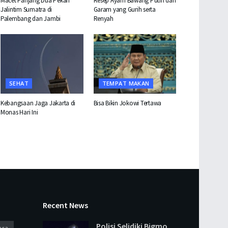
Macet Panjang Dua Pekan
Resep Ayam Bawang Putih dan
Jalintim Sumatra di
Garam yang Gurih serta
Palembang dan Jambi
Renyah
SEHAT
TEMPAT MAKAN
Kebangsaan Jaga Jakarta di
Bisa Bikin Jokowi Tertawa
Monas Hari Ini
Recent News
Polisi Selidiki Bigmo
ara