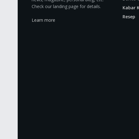
Check our landing page for details.
Kabar K
Resep
Learn more