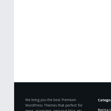
We bring you the best Premium
Catego
WordPress Themes that perfect for
Berita
news, magazine, personal blog, etc.