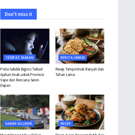
Don't miss it
TEMPAT MAKAN
BERITA UMKM
Polisi Selidiki Bigmo Terkait
Resep Tempe Kriuk Renyah dan
Ajakan Anak untuk Promosi
Tahan Lama
Vape dan Rencana Senin
Depan
KABAR KULINER
RESEP