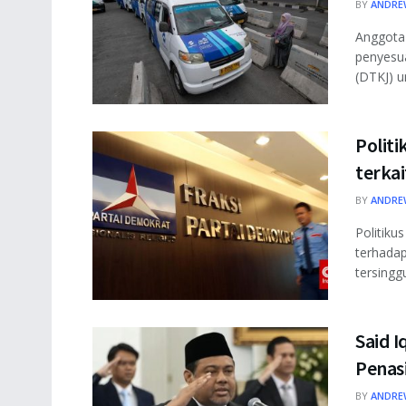
BY
ANDRE
Anggota
penyesua
(DTKJ) un
Polit
terka
BY
ANDRE
Politik
terhadap
tersingg
Said 
Penas
BY
ANDRE