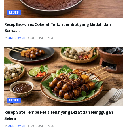
RESEP
Resep Brownies Cokelat Teflon Lembut yang Mudah dan
Berhasil
BY
ANDREW SH
AUGUST 9, 2026
RESEP
Resep Sate Tempe Petis Telur yang Lezat dan Menggugah
Selera
BY
ANDREW SH
AUGUST 9, 2026