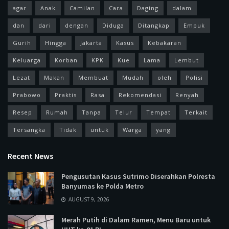
agar
Anak
Camilan
Cara
Daging
dalam
dan
dari
dengan
Diduga
Ditangkap
Empuk
Gurih
Hingga
Jakarta
Kasus
Kebakaran
Keluarga
Korban
KPK
Kue
Lama
Lembut
Lezat
Makan
Membuat
Mudah
oleh
Polisi
Prabowo
Praktis
Rasa
Rekomendasi
Renyah
Resep
Rumah
Tanpa
Telur
Tempat
Terkait
Tersangka
Tidak
untuk
Warga
yang
Recent News
Pengusutan Kasus Sutrimo Diserahkan Polresta
Banyumas ke Polda Metro
AUGUST 9, 2026
Merah Putih di Dalam Ramen, Menu Baru untuk