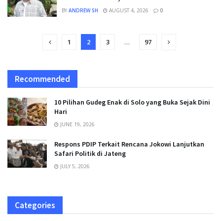
BY
ANDREW SH
AUGUST 4, 2026
0
1
2
3
…
97
Recommended
10 Pilihan Gudeg Enak di Solo yang Buka Sejak Dini
Hari
JUNE 19, 2026
Respons PDIP Terkait Rencana Jokowi Lanjutkan
Safari Politik di Jateng
JULY 5, 2026
Categories