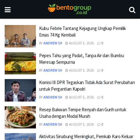
Kubu Febrie Tantang Kejagung Ungkap Pemilik
Emas 74 Kg Kembali
BY
ANDREW SH
AUGUST 5, 2026
0
Pepes Tahu yang Padat, Tanpa Air dan Bumbu
Meresap Sempurna
BY
ANDREW SH
AUGUST 5, 2026
0
Komisi III DPR Tegaskan Tidak Ada Surat Perubahan
untuk Pergantian Kapolri
BY
ANDREW SH
AUGUST 5, 2026
0
Resep Bakwan Tempe Renyah dan Gurih untuk
Usaha dengan Modal Murah
BY
ANDREW SH
AUGUST 5, 2026
0
Aktivitas Sinabung Meningkat, Pemkab Karo Keluar