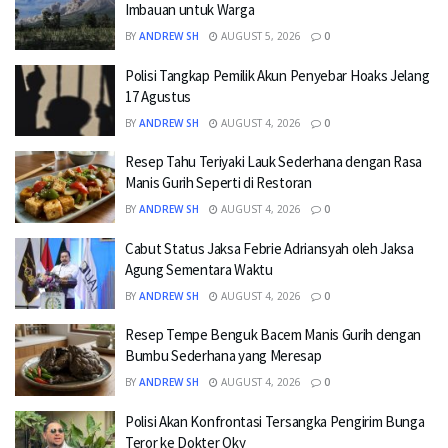
Imbauan untuk Warga
BY
ANDREW SH
AUGUST 5, 2026
0
Polisi Tangkap Pemilik Akun Penyebar Hoaks Jelang
17 Agustus
BY
ANDREW SH
AUGUST 4, 2026
0
Resep Tahu Teriyaki Lauk Sederhana dengan Rasa
Manis Gurih Seperti di Restoran
BY
ANDREW SH
AUGUST 4, 2026
0
Cabut Status Jaksa Febrie Adriansyah oleh Jaksa
Agung Sementara Waktu
BY
ANDREW SH
AUGUST 4, 2026
0
Resep Tempe Benguk Bacem Manis Gurih dengan
Bumbu Sederhana yang Meresap
BY
ANDREW SH
AUGUST 4, 2026
0
Polisi Akan Konfrontasi Tersangka Pengirim Bunga
Teror ke Dokter Oky