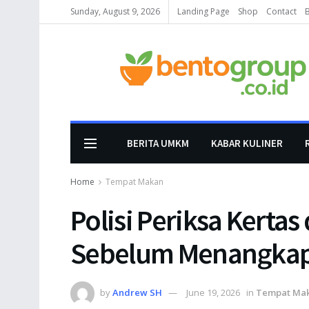
Sunday, August 9, 2026
Landing Page
Shop
Contact
BERITA UMKM
KABAR KULINER
Home
Tempat Makan
Polisi Periksa Kertas
Sebelum Menangkap
by
Andrew SH
June 19, 2026
in
Tempat Ma