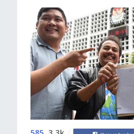
585
3.3k