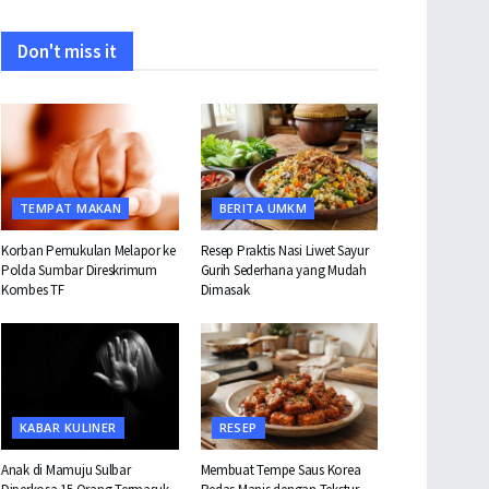
Don't miss it
TEMPAT MAKAN
BERITA UMKM
Korban Pemukulan Melapor ke
Resep Praktis Nasi Liwet Sayur
Polda Sumbar Direskrimum
Gurih Sederhana yang Mudah
Kombes TF
Dimasak
KABAR KULINER
RESEP
Anak di Mamuju Sulbar
Membuat Tempe Saus Korea