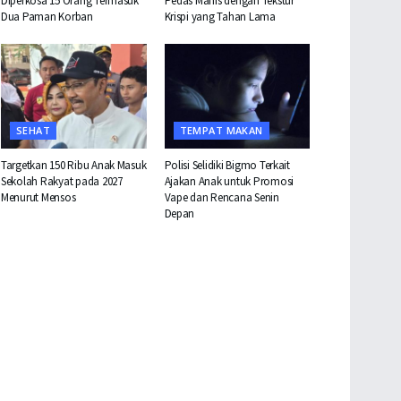
Diperkosa 15 Orang Termasuk
Pedas Manis dengan Tekstur
Dua Paman Korban
Krispi yang Tahan Lama
SEHAT
TEMPAT MAKAN
Targetkan 150 Ribu Anak Masuk
Polisi Selidiki Bigmo Terkait
Sekolah Rakyat pada 2027
Ajakan Anak untuk Promosi
Menurut Mensos
Vape dan Rencana Senin
Depan