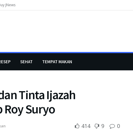
Buy JNews
RESEP
SEHAT
TEMPAT MAKAN
 dan Tinta Ijazah
 Roy Suryo
414
9
0
kan