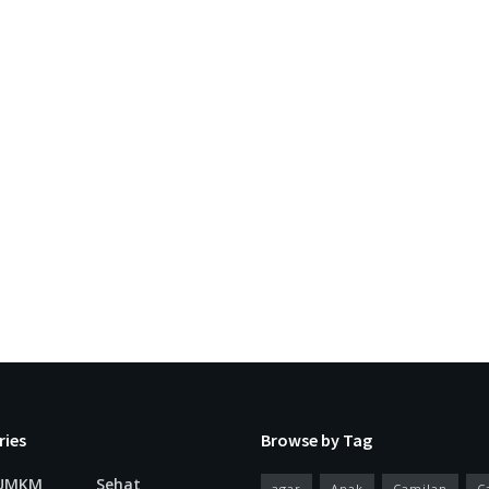
ries
Browse by Tag
 UMKM
Sehat
agar
Anak
Camilan
C