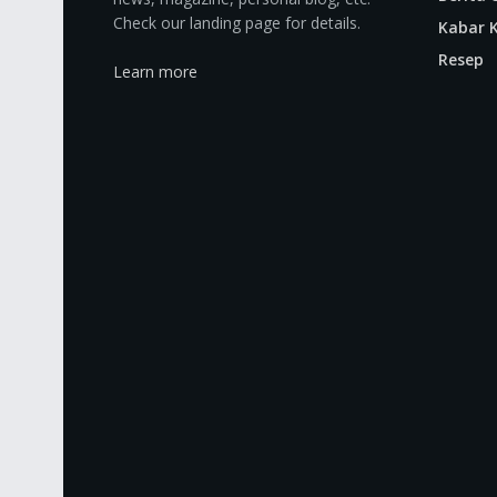
Check our landing page for details.
Kabar K
Resep
Learn more