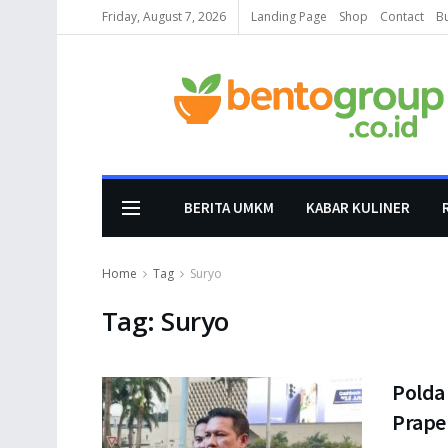
Friday, August 7, 2026
Landing Page
Shop
Contact
B
BERITA UMKM
KABAR KULINER
Home
Tag
Suryo
Tag:
Suryo
Polda
Prape