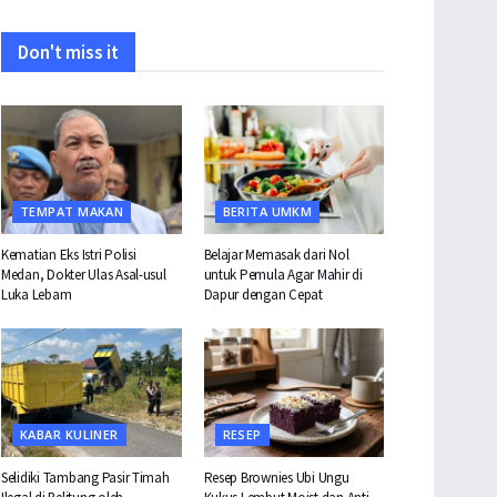
Don't miss it
TEMPAT MAKAN
BERITA UMKM
Kematian Eks Istri Polisi
Belajar Memasak dari Nol
Medan, Dokter Ulas Asal-usul
untuk Pemula Agar Mahir di
Luka Lebam
Dapur dengan Cepat
KABAR KULINER
RESEP
Selidiki Tambang Pasir Timah
Resep Brownies Ubi Ungu