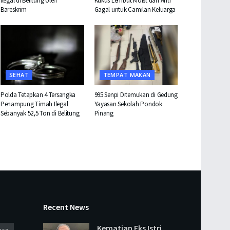
Ilegal di Belitung oleh
Kukus Lembut Moist dan Anti
Bareskrim
Gagal untuk Camilan Keluarga
SEHAT
TEMPAT MAKAN
Polda Tetapkan 4 Tersangka
995 Senpi Ditemukan di Gedung
Penampung Timah Ilegal
Yayasan Sekolah Pondok
Sebanyak 52,5 Ton di Belitung
Pinang
Recent News
Kematian Eks Istri
ara