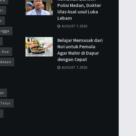
Polisi Medan, Dokter
ri
Ulas Asal-usul Luka
Lebam
p
AUGUST 7, 2026
ingga
Belajar Memasak dari
Nol untuk Pemula
Kue
Agar Mahir di Dapur
dengan Cepat
Makan
AUGUST 7, 2026
ah
Telur
k