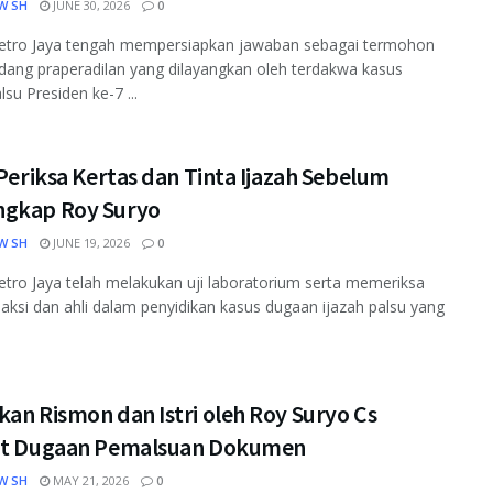
W SH
JUNE 30, 2026
0
etro Jaya tengah mempersiapkan jawaban sebagai termohon
dang praperadilan yang dilayangkan oleh terdakwa kasus
lsu Presiden ke-7 ...
 Periksa Kertas dan Tinta Ijazah Sebelum
gkap Roy Suryo
W SH
JUNE 19, 2026
0
tro Jaya telah melakukan uji laboratorium serta memeriksa
aksi dan ahli dalam penyidikan kasus dugaan ijazah palsu yang
an Rismon dan Istri oleh Roy Suryo Cs
it Dugaan Pemalsuan Dokumen
W SH
MAY 21, 2026
0