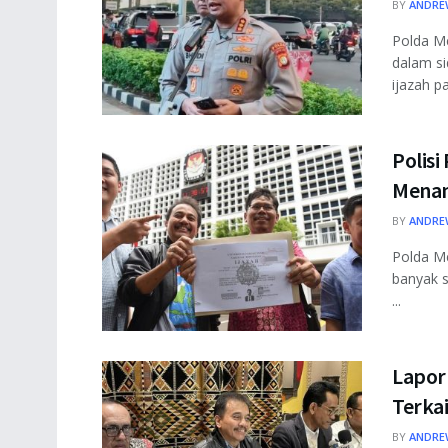
BY
ANDRE
Polda M
dalam si
ijazah pa
Polisi
Menan
BY
ANDRE
Polda Me
banyak s
...
Lapork
Terka
BY
ANDRE