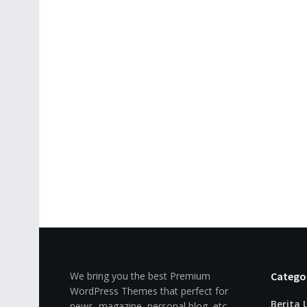
We bring you the best Premium
Catego
WordPress Themes that perfect for
Berita
news, magazine, personal blog, etc.