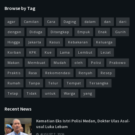
Browse by Tag
agar
Camilan
Cara
Daging
dalam
dan
dari
dengan
Diduga
Ditangkap
Empuk
Enak
Gurih
Hingga
Jakarta
Kasus
Kebakaran
Keluarga
Korban
KPK
Kue
Lama
Lembut
Lezat
Makan
Membuat
Mudah
oleh
Polisi
Prabowo
Praktis
Rasa
Rekomendasi
Renyah
Resep
Rumah
Tanpa
Telur
Tempat
Tersangka
Tetap
Tidak
untuk
Warga
yang
Recent News
Kematian Eks Istri Polisi Medan, Dokter Ulas Asal-
usul Luka Lebam
AUGUST 7, 2026