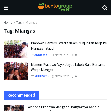
Home
Tag
Miangas
Tag:
Miangas
Prabowo Bertemu Warga dalam Kunjungan Kerja ke
Miangas Talaud
BY
ANDREW SH
MAY 9, 2026
0
Momen Prabowo Asyik Joget Tabola Bale Bersama
Warga Miangas
BY
ANDREW SH
MAY 9, 2026
0
Recommended
Respons Prabowo Mengenai Banyaknya Kepala