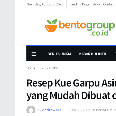
Thursday, August 6, 2026
Landing Page
Shop
Contact
BERITA UMKM
KABAR KULINER
Home
Berita UMKM
Resep Kue Garpu Asi
yang Mudah Dibuat 
by
Andrew SH
June 22, 2026
in
Berita UMK