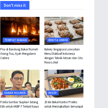
Don't miss it
TEMPAT MAKAN
BERITA UMKM
Pria di Bandung Bakar Rumah
Bakery Singapura Luncurkan
Orang Tua, Ayah Mengalami
Menu Eksklusif Indonesia
Cedera
dengan Teknik Artisan dan Cita
Rasa Lokal
KABAR KULINER
RESEP
Polda Sumbar Siapkan Sidang
25 Ide Bekal Kantor Praktis
Etik untuk AKBP F Terkait Kasus
untuk Meningkatkan Semangat