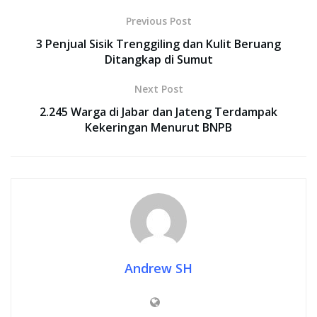
Previous Post
3 Penjual Sisik Trenggiling dan Kulit Beruang
Ditangkap di Sumut
Next Post
2.245 Warga di Jabar dan Jateng Terdampak
Kekeringan Menurut BNPB
Andrew SH