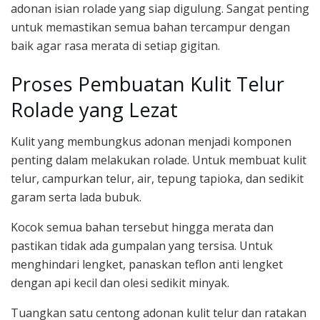
adonan isian rolade yang siap digulung. Sangat penting
untuk memastikan semua bahan tercampur dengan
baik agar rasa merata di setiap gigitan.
Proses Pembuatan Kulit Telur
Rolade yang Lezat
Kulit yang membungkus adonan menjadi komponen
penting dalam melakukan rolade. Untuk membuat kulit
telur, campurkan telur, air, tepung tapioka, dan sedikit
garam serta lada bubuk.
Kocok semua bahan tersebut hingga merata dan
pastikan tidak ada gumpalan yang tersisa. Untuk
menghindari lengket, panaskan teflon anti lengket
dengan api kecil dan olesi sedikit minyak.
Tuangkan satu centong adonan kulit telur dan ratakan