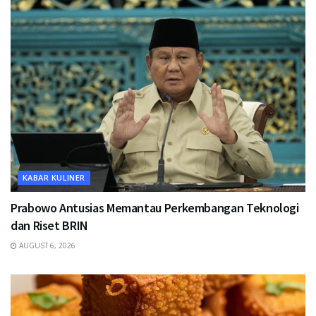
KABAR KULINER
Prabowo Antusias Memantau Perkembangan Teknologi
dan Riset BRIN
AUGUST 6, 2026