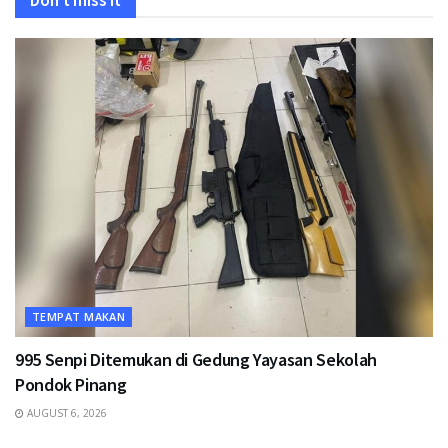
TEMPAT MAKAN
995 Senpi Ditemukan di Gedung Yayasan Sekolah
Pondok Pinang
AUGUST 6, 2026