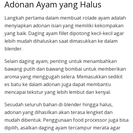
Adonan Ayam yang Halus
Langkah pertama dalam membuat rolade ayam adalah
menyiapkan adonan isian yang memiliki kekompakan
yang baik. Daging ayam fillet dipotong kecil-kecil agar
lebih mudah dihaluskan saat dimasukkan ke dalam
blender.
Selain daging ayam, penting untuk menambahkan
bawang putih dan bawang bombai untuk memberikan
aroma yang menggugah selera. Memasukkan sedikit
es batu ke dalam adonan juga dapat membantu
mencapai tekstur yang lebih lembut dan kenyal.
Sesudah seluruh bahan di-blender hingga halus,
adonan yang dihasilkan akan terasa lengket dan
mudah dibentuk. Penggunaan food processor juga bisa
dipilih, asalkan daging ayam tercampur merata agar