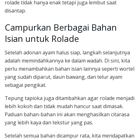
rolade tidak hanya enak tetapi juga lembut saat
disantap.
Campurkan Berbagai Bahan
Isian untuk Rolade
Setelah adonan ayam halus siap, langkah selanjutnya
adalah memindahkannya ke dalam wadah. Di sini, kita
perlu menambahkan bahan isian lainnya seperti wortel
yang sudah diparut, daun bawang, dan telur ayam
sebagai pengikat.
Tepung tapioka juga ditambahkan agar rolade menjadi
lebih kokoh dan tidak mudah hancur saat dimasak.
Paduan bahan-bahan ini akan menghasilkan citarasa
yang lebih kaya dan tekstur yang pas.
Setelah semua bahan dicampur rata, kita mendapatkan