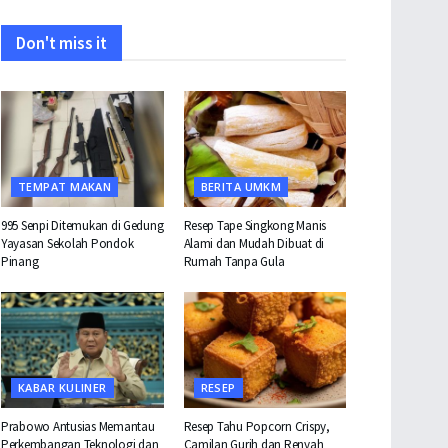
Don't miss it
TEMPAT MAKAN
BERITA UMKM
995 Senpi Ditemukan di Gedung
Resep Tape Singkong Manis
Yayasan Sekolah Pondok
Alami dan Mudah Dibuat di
Pinang
Rumah Tanpa Gula
KABAR KULINER
RESEP
Prabowo Antusias Memantau
Resep Tahu Popcorn Crispy,
Perkembangan Teknologi dan
Camilan Gurih dan Renyah