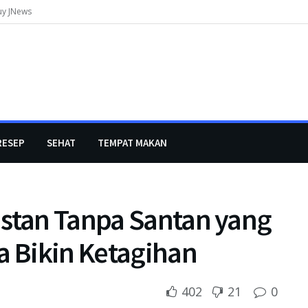
uy JNews
RESEP
SEHAT
TEMPAT MAKAN
nstan Tanpa Santan yang
a Bikin Ketagihan
402
21
0