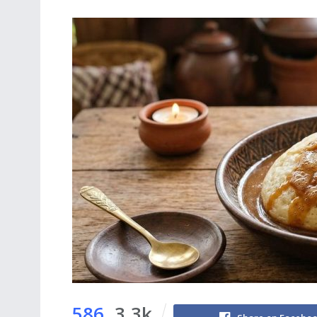
586
3.3k