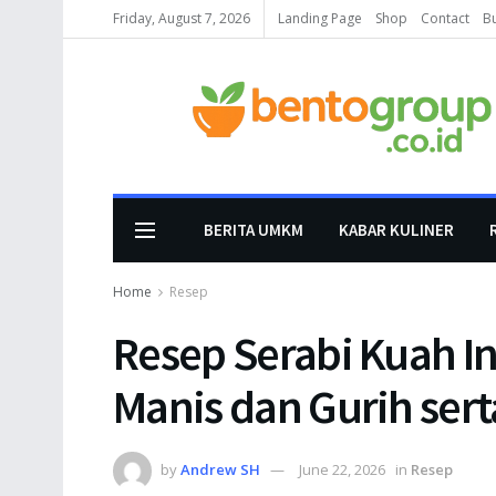
Friday, August 7, 2026
Landing Page
Shop
Contact
B
BERITA UMKM
KABAR KULINER
Home
Resep
Resep Serabi Kuah I
Manis dan Gurih sert
by
Andrew SH
June 22, 2026
in
Resep