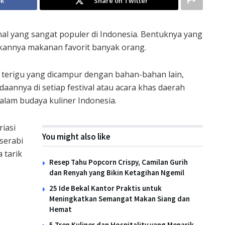
ok
Share on Twitter
nal yang sangat populer di Indonesia. Bentuknya yang
ikannya makanan favorit banyak orang.
g terigu yang dicampur dengan bahan-bahan lain,
aannya di setiap festival atau acara khas daerah
alam budaya kuliner Indonesia.
riasi
You might also like
serabi
 tarik
Resep Tahu Popcorn Crispy, Camilan Gurih
dan Renyah yang Bikin Ketagihan Ngemil
25 Ide Bekal Kantor Praktis untuk
Meningkatkan Semangat Makan Siang dan
Hemat
5 Tren Kuliner dan Hospitality yang Menarik