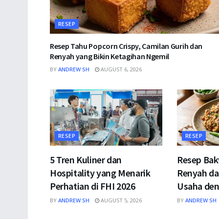
RESEP
Resep Tahu Popcorn Crispy, Camilan Gurih dan
Renyah yang Bikin Ketagihan Ngemil
BY
ANDREW SH
AUGUST 6, 2026
RESEP
RESEP
5 Tren Kuliner dan
Resep Ba
Hospitality yang Menarik
Renyah da
Perhatian di FHI 2026
Usaha den
BY
ANDREW SH
AUGUST 5, 2026
BY
ANDREW SH