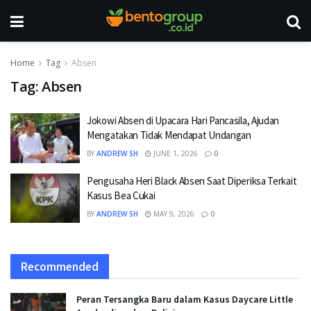
Home
Tag
Absen
Tag:
Absen
Jokowi Absen di Upacara Hari Pancasila, Ajudan
Mengatakan Tidak Mendapat Undangan
BY
ANDREW SH
JUNE 1, 2026
0
Pengusaha Heri Black Absen Saat Diperiksa Terkait
Kasus Bea Cukai
BY
ANDREW SH
MAY 9, 2026
0
Recommended
Peran Tersangka Baru dalam Kasus Daycare Little