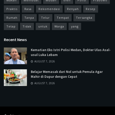
Makan
Membuat
Mudah
oleh
Polisi
Prabowo
Praktis
Rasa
Rekomendasi
Renyah
Resep
Rumah
Tanpa
Telur
Tempat
Tersangka
Tetap
Tidak
untuk
Warga
yang
Recent News
Kematian Eks Istri Polisi Medan, Dokter Ulas Asal-
usul Luka Lebam
AUGUST 7, 2026
Belajar Memasak dari Nol untuk Pemula Agar
Mahir di Dapur dengan Cepat
AUGUST 7, 2026