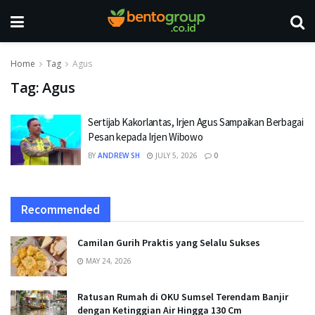
Home
Tag
Agus
Tag:
Agus
Sertijab Kakorlantas, Irjen Agus Sampaikan Berbagai
Pesan kepada Irjen Wibowo
BY
ANDREW SH
JULY 5, 2026
0
Recommended
Camilan Gurih Praktis yang Selalu Sukses
MAY 24, 2026
Ratusan Rumah di OKU Sumsel Terendam Banjir
dengan Ketinggian Air Hingga 130 Cm