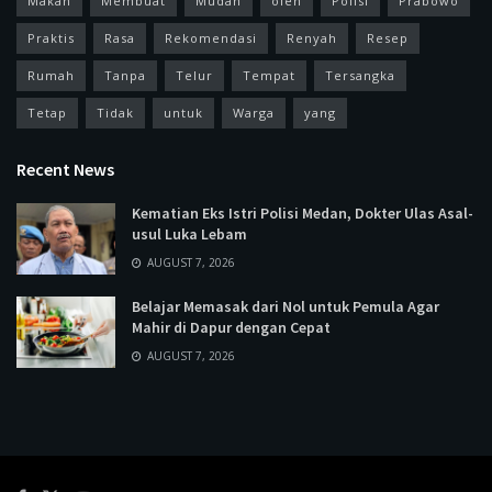
Makan
Membuat
Mudah
oleh
Polisi
Prabowo
Praktis
Rasa
Rekomendasi
Renyah
Resep
Rumah
Tanpa
Telur
Tempat
Tersangka
Tetap
Tidak
untuk
Warga
yang
Recent News
Kematian Eks Istri Polisi Medan, Dokter Ulas Asal-
usul Luka Lebam
AUGUST 7, 2026
Belajar Memasak dari Nol untuk Pemula Agar
Mahir di Dapur dengan Cepat
AUGUST 7, 2026