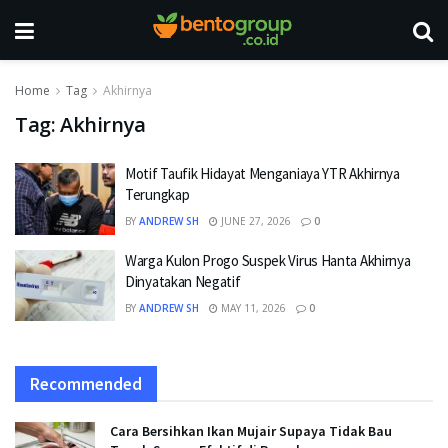
Home
Tag
Akhirnya
Tag:
Akhirnya
Motif Taufik Hidayat Menganiaya YTR Akhirnya
Terungkap
BY
ANDREW SH
JUNE 27, 2026
0
Warga Kulon Progo Suspek Virus Hanta Akhirnya
Dinyatakan Negatif
BY
ANDREW SH
MAY 11, 2026
0
Recommended
Cara Bersihkan Ikan Mujair Supaya Tidak Bau