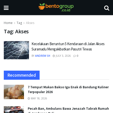
Home
Tag
Akses
Tag:
Akses
Kecelakaan Beruntun 5 Kendaraan di Jalan Akses
Suramadu Mengakibatkan Pasutri Tewas
BY
ANDREW SH
JULY 3, 2026
0
Recommended
7 Tempat Makan Bakso Iga Enak di Bandung Kuliner
Terpopuler 2026
MAY 18, 2026
Pecah Ban, Ambulans Bawa Jenazah Tabrak Rumah