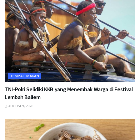
TEMPAT MAKAN
TNI-Polri Selidiki KKB yang Menembak Warga di Festival
Lembah Baliem
AUGUST 9, 2026