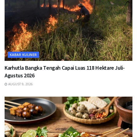
KABAR KULINER
Karhutla Bangka Tengah Capai Luas 118 Hektare Juli-
Agustus 2026
AUGUST 9, 2026