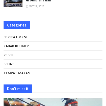
di Jembrana Bali
MAY 29, 2026
Categories
BERITA UMKM
KABAR KULINER
RESEP
SEHAT
TEMPAT MAKAN
Don't miss it