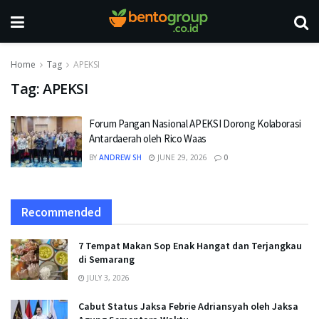
Home
Tag
APEKSI
Tag:
APEKSI
Forum Pangan Nasional APEKSI Dorong Kolaborasi
Antardaerah oleh Rico Waas
BY
ANDREW SH
JUNE 29, 2026
0
Recommended
7 Tempat Makan Sop Enak Hangat dan Terjangkau
di Semarang
JULY 3, 2026
Cabut Status Jaksa Febrie Adriansyah oleh Jaksa