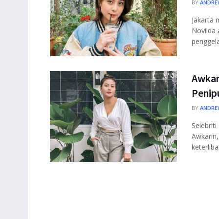
BY
ANDRE
Jakarta 
Novilda 
penggela
Awkar
Penip
BY
ANDRE
Selebrit
Awkarin
keterlib