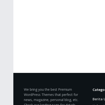
We bring you the best Premium
Catego
WordPress Themes that perfect for
Berita
news, magazine, personal blog, etc.
Check our landing page for details.