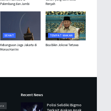
Palembang dan Jambi
Renyah
SEHAT
TEMPAT MAKAN
Kebangsaan Jaga Jakarta di
Bisa Bikin Jokowi Tertawa
Monas Hari Ini
Recent News
Polisi Selidiki Bigmo
ara
Terkait Ajakan Anak