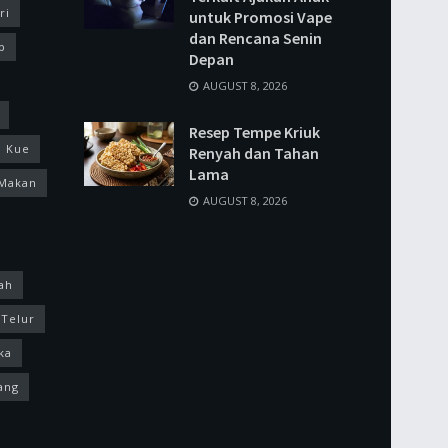
ri
untuk Promosi Vape
dan Rencana Senin
p
Depan
AUGUST 8, 2026
Resep Tempe Kriuk
Kue
Renyah dan Tahan
Lama
Makan
AUGUST 8, 2026
ah
Telur
ka
ang