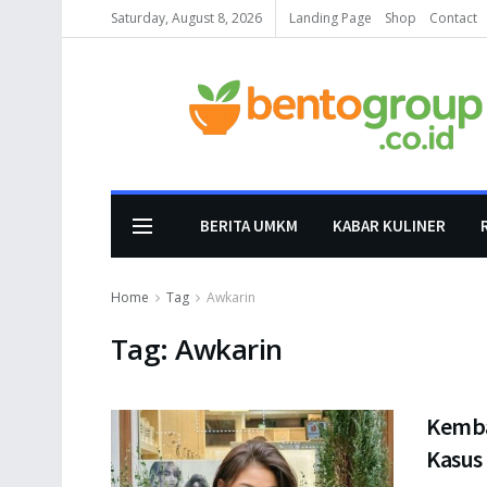
Saturday, August 8, 2026
Landing Page
Shop
Contact
BERITA UMKM
KABAR KULINER
Home
Tag
Awkarin
Tag:
Awkarin
Kemba
Kasus