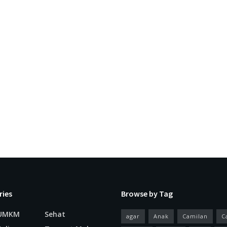
ries
Browse by Tag
 UMKM
Sehat
agar
Anak
Camilan
C