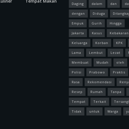
uliner
Tempat Makan
Daging
dalam
dan
da
dengan
Diduga
Ditangka
Empuk
Gurih
Hingga
Jakarta
Kasus
Kebakaran
Keluarga
Korban
KPK
Lama
Lembut
Lezat
Membuat
Mudah
oleh
Polisi
Prabowo
Praktis
Rasa
Rekomendasi
Reny
Resep
Rumah
Tanpa
Tempat
Terkait
Tersang
Tidak
untuk
Warga
y