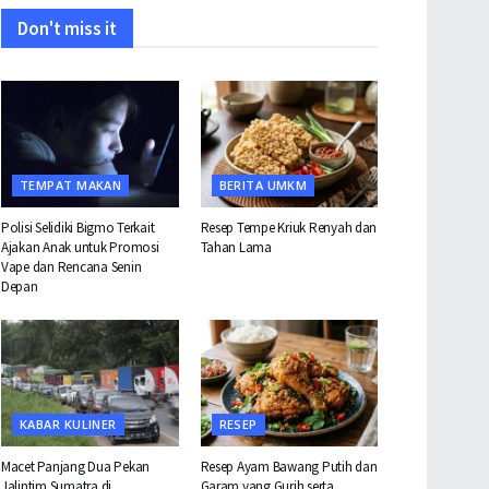
Don't miss it
TEMPAT MAKAN
BERITA UMKM
Polisi Selidiki Bigmo Terkait
Resep Tempe Kriuk Renyah dan
Ajakan Anak untuk Promosi
Tahan Lama
Vape dan Rencana Senin
Depan
KABAR KULINER
RESEP
Macet Panjang Dua Pekan
Resep Ayam Bawang Putih dan
Jalintim Sumatra di
Garam yang Gurih serta