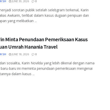
W SH
JUNE 30, 2026
0
menjadi sorotan publik setelah selebgram terkenal, Karin
alias Awkarin, terlibat dalam kasus dugaan penipuan dan
pan yang melibatkan ...
in Minta Penundaan Pemeriksaan Kasus
uan Umrah Hanania Travel
W SH
JUNE 18, 2026
0
i dan sosialita, Karin Novilda yang lebih dikenal dengan nama
, baru-baru ini meminta penundaan pemeriksaan mengenai
atannya dalam kasus ...