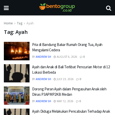
Home
Tag
Ayah
Tag:
Ayah
Pria di Bandung Bakar Rumah Orang Tua, Ayah
Mengalami Cedera
BY
ANDREW SH
AUGUST 6, 2026
0
Ayah dan Anak di Bali Terlibat Pencurian Motor di 12
Lokasi Berbeda
BY
ANDREW SH
JULY 23, 2026
0
Dorong Peran Ayah dalam Pengasuhan Anak oleh
Dinas P3APMP2KB Medan
BY
ANDREW SH
MAY 12, 2026
0
Ayah Diduga Melakukan Pencabulan Terhadap Anak