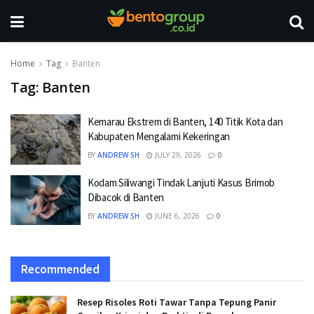
Home
Tag
Banten
Tag:
Banten
Kemarau Ekstrem di Banten, 140 Titik Kota dan
Kabupaten Mengalami Kekeringan
BY
ANDREW SH
JULY 29, 2026
0
Kodam Siliwangi Tindak Lanjuti Kasus Brimob
Dibacok di Banten
BY
ANDREW SH
JUNE 6, 2026
0
Recommended
Resep Risoles Roti Tawar Tanpa Tepung Panir