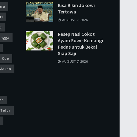
Bisa Bikin Jokowi
ara
Tertawa
ri
AUGUST 7, 2026
p
Resep Nasi Cokot
ingga
Ayam Suwir Kemangi
Pedas untuk Bekal
Siap Saji
Kue
AUGUST 7, 2026
Makan
ah
Telur
k