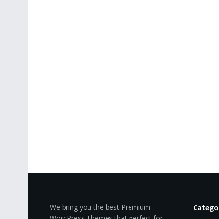
We bring you the best Premium
Catego
WordPress Themes that perfect for