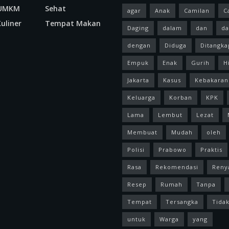
 UMKM
Sehat
agar
Anak
Camilan
C
uliner
Tempat Makan
Daging
dalam
dan
da
dengan
Diduga
Ditangka
Empuk
Enak
Gurih
H
Jakarta
Kasus
Kebakaran
Keluarga
Korban
KPK
Lama
Lembut
Lezat
Membuat
Mudah
oleh
Polisi
Prabowo
Praktis
Rasa
Rekomendasi
Reny
Resep
Rumah
Tanpa
Tempat
Tersangka
Tida
untuk
Warga
yang