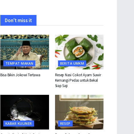
Don't miss it
TEMPAT MAKAN
BERITA UMKM
Bisa Bikin Jokowi Tertawa
Resep Nasi Cokot Ayam Suwir
Kemangi Pedas untuk Bekal
Siap Saji
KABAR KULINER
RESEP