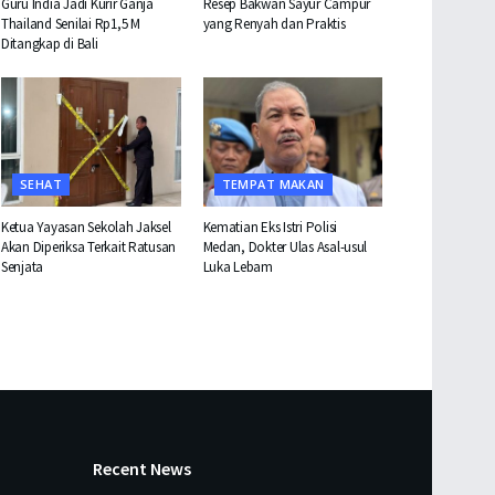
Guru India Jadi Kurir Ganja
Resep Bakwan Sayur Campur
Thailand Senilai Rp1,5 M
yang Renyah dan Praktis
Ditangkap di Bali
SEHAT
TEMPAT MAKAN
Ketua Yayasan Sekolah Jaksel
Kematian Eks Istri Polisi
Akan Diperiksa Terkait Ratusan
Medan, Dokter Ulas Asal-usul
Senjata
Luka Lebam
Recent News