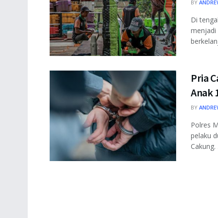
BY
ANDRE
Di tenga
menjadi 
berkelanj
Pria 
Anak 
BY
ANDRE
Polres 
pelaku d
Cakung. .