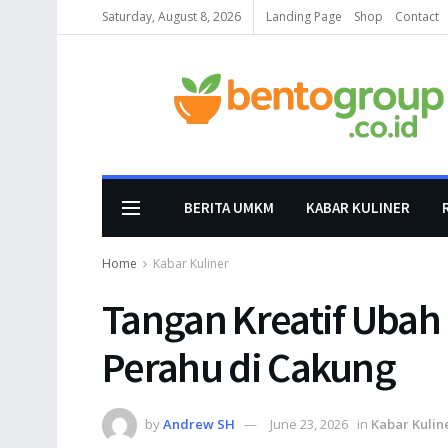
Saturday, August 8, 2026
Landing Page
Shop
Contact
BERITA UMKM
KABAR KULINER
Home
Kabar Kuliner
Tangan Kreatif Ubah
Perahu di Cakung
by
Andrew SH
June 23, 2026
in
Kabar Kulin