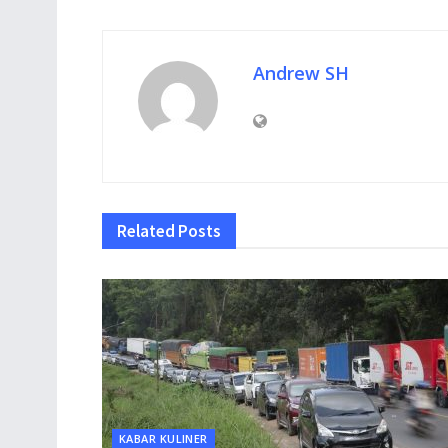
Andrew SH
Related
Posts
KABAR KULINER