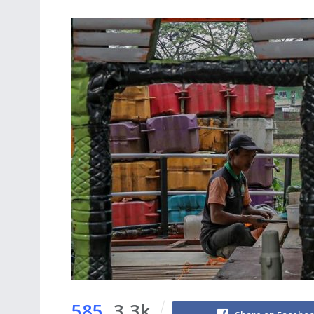
585
3.3k