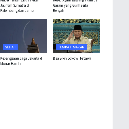
Macet Panjang Dua Pekan
Resep Ayam Bawang Putih dan
Jalintim Sumatra di
Garam yang Gurih serta
Palembang dan Jambi
Renyah
SEHAT
TEMPAT MAKAN
Kebangsaan Jaga Jakarta di
Bisa Bikin Jokowi Tertawa
Monas Hari Ini