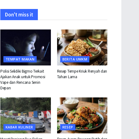
Don't miss it
TEMPAT MAKAN
BERITA UMKM
Polisi Selidiki Bigmo Terkait
Resep Tempe Kriuk Renyah dan
Ajakan Anak untuk Promosi
Tahan Lama
Vape dan Rencana Senin
Depan
KABAR KULINER
RESEP