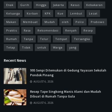
Enak
Gurih
Hingga
Jakarta
Kasus
Kebakaran
Keluarga
Korban
KPK
Kue
Lembut
Lezat
Makan
Membuat
Mudah
oleh
Polisi
Prabowo
Praktis
Rasa
Rekomendasi
Renyah
Resep
Rumah
Tanpa
Telur
Tempat
Tersangka
Tetap
Tidak
untuk
Warga
yang
Recent News
995 Senpi Ditemukan di Gedung Yayasan Sekolah
Pondok Pinang
AUGUST 6, 2026
Resep Tape Singkong Manis Alami dan Mudah
Dibuat di Rumah Tanpa Gula
AUGUST 6, 2026