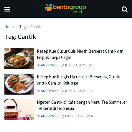
Home
Tag
Cantik
Tag:
Cantik
Resep Kue Cucur Gula Merah Berserat Cantik dan
Empuk Tanpa Gagal
BY
ANDREW SH
JUNE 23, 2026
0
Resep Kue Rangin Harum dan Bersarang Cantik
untuk Camilan Keluarga
BY
ANDREW SH
JUNE 11, 2026
0
Ngeteh Cantik di Kafe dengan Menu Tea Sommelier
Terkenal di Indonesia
BY
ANDREW SH
MAY 25, 2026
0