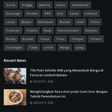
Gurih
Hingga
Jakarta
Kasus
Kebakaran
Keluarga
Korban
KPK
Kue
Lama
Lembut
Lezat
Makan
Membuat
Mudah
oleh
Polisi
Prabowo
Praktis
Rasa
Rekomendasi
Renyah
Resep
Rumah
Tanpa
Telur
Tempat
Terkait
Tersangka
Tidak
untuk
Warga
yang
Recent News
TNI-Polri Selidiki KKB yang Menembak Warga di
Festival Lembah Baliem
AUGUST 9, 2026
Menghilangkan Rasa Asin pada Cumi Asin dengan
Teknik Perendaman Ini
AUGUST 9, 2026