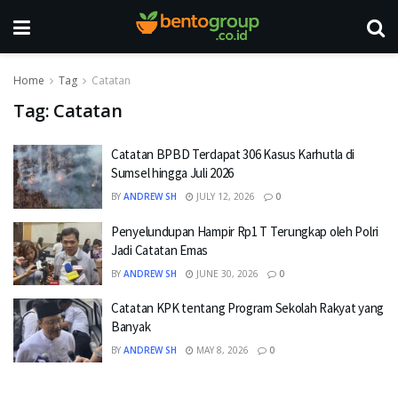
Home
Tag
Catatan
Tag:
Catatan
Catatan BPBD Terdapat 306 Kasus Karhutla di
Sumsel hingga Juli 2026
BY
ANDREW SH
JULY 12, 2026
0
Penyelundupan Hampir Rp1 T Terungkap oleh Polri
Jadi Catatan Emas
BY
ANDREW SH
JUNE 30, 2026
0
Catatan KPK tentang Program Sekolah Rakyat yang
Banyak
BY
ANDREW SH
MAY 8, 2026
0