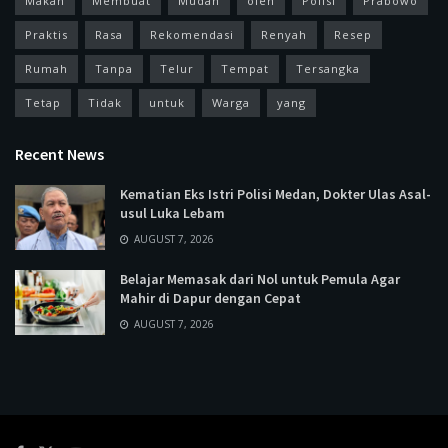
Makan
Membuat
Mudah
oleh
Polisi
Prabowo
Praktis
Rasa
Rekomendasi
Renyah
Resep
Rumah
Tanpa
Telur
Tempat
Tersangka
Tetap
Tidak
untuk
Warga
yang
Recent News
Kematian Eks Istri Polisi Medan, Dokter Ulas Asal-
usul Luka Lebam
AUGUST 7, 2026
Belajar Memasak dari Nol untuk Pemula Agar
Mahir di Dapur dengan Cepat
AUGUST 7, 2026