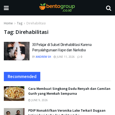
Home
Tag
Direhabilitasi
Tag:
Direhabilitasi
30 Pelajar di Sulsel Direhabilitasi Karena
Penyalahgunaan Vape dan Narkoba
BY
ANDREW SH
JUNE 11, 2026
0
Recommended
Cara Membuat Singkong Dadu Renyah dan Camilan
Gurih yang Merekah Sempurna
JUNE 9, 2026
PDIP Nonaktifkan Veronika Lake Terkait Dugaan