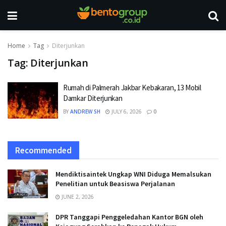
Home
Tag
Diterjunkan
Tag:
Diterjunkan
Rumah di Palmerah Jakbar Kebakaran, 13 Mobil
Damkar Diterjunkan
BY
ANDREW SH
JULY 6, 2026
0
Recommended
Mendiktisaintek Ungkap WNI Diduga Memalsukan
Penelitian untuk Beasiswa Perjalanan
JUNE 2, 2026
DPR Tanggapi Penggeledahan Kantor BGN oleh