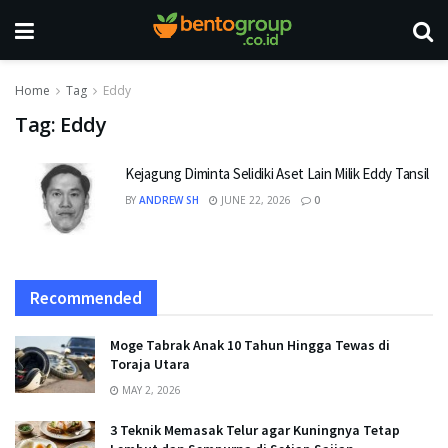
Home
Tag
Eddy
Tag:
Eddy
Kejagung Diminta Selidiki Aset Lain Milik Eddy Tansil
BY
ANDREW SH
JUNE 22, 2026
0
Recommended
Moge Tabrak Anak 10 Tahun Hingga Tewas di
Toraja Utara
MAY 2, 2026
3 Teknik Memasak Telur agar Kuningnya Tetap