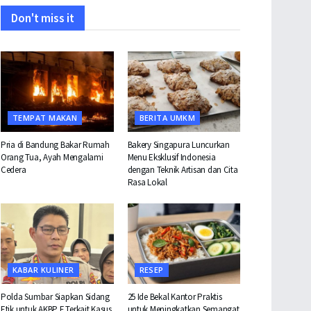
Don't miss it
TEMPAT MAKAN
BERITA UMKM
Pria di Bandung Bakar Rumah
Bakery Singapura Luncurkan
Orang Tua, Ayah Mengalami
Menu Eksklusif Indonesia
Cedera
dengan Teknik Artisan dan Cita
Rasa Lokal
KABAR KULINER
RESEP
Polda Sumbar Siapkan Sidang
25 Ide Bekal Kantor Praktis
Etik untuk AKBP F Terkait Kasus
untuk Meningkatkan Semangat