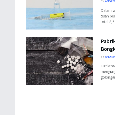
BY
ANDRE
Dalam wa
telah be
total 8,6
Pabri
Bongk
BY
ANDRE
Direktor
mengung
golongan 