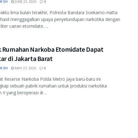
W SH
JUNE 23, 2026
0
ktu lima bulan terakhir, Polresta Bandara Soekarno-Hatta
rhasil menggagalkan upaya penyelundupan narkotika dengan
 liter cairan etomidate. ...
k Rumahan Narkoba Etomidate Dapat
ar di Jakarta Barat
W SH
MAY 27, 2026
0
at Reserse Narkoba Polda Metro Jaya baru-baru ini
kap sebuah pabrik rumahan untuk produksi narkotika
II yang beroperasi di ...