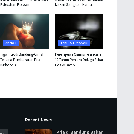
Pelecehan Polwan
Makan Siang dan Hemat
SEHAT
TEMPAT MAKAN
Tiga Titik di Bandung-Cimahi
Perempuan Ciamis Terancam
Terkena Pembakaran Pria
12 Tahun Penjara Diduga Sebar
Berhoodie
Hoaks Demo
Recent News
Pria di Bandung Bakar
ara