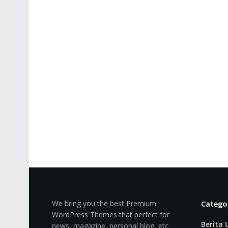
We bring you the best Premium
Catego
WordPress Themes that perfect for
Berita
news, magazine, personal blog, etc.