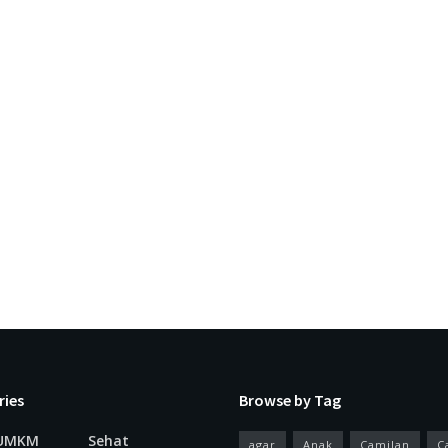
ries
Browse by Tag
 UMKM
Sehat
agar
Anak
Camilan
C