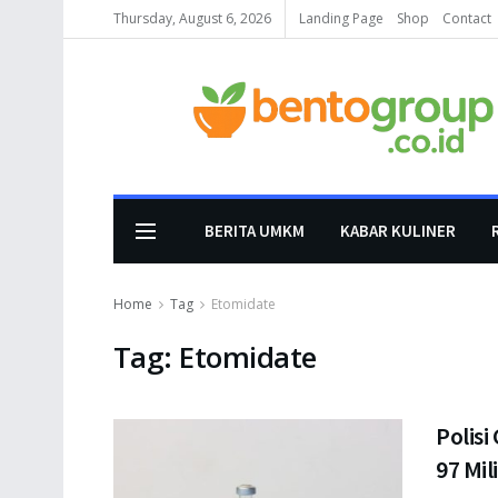
Thursday, August 6, 2026
Landing Page
Shop
Contact
BERITA UMKM
KABAR KULINER
Home
Tag
Etomidate
Tag:
Etomidate
Polis
97 Mil