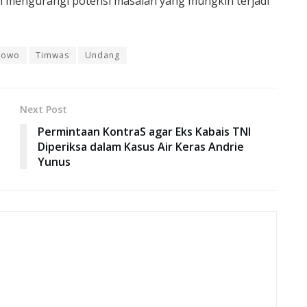
n mengurangi potensi masalah yang mungkin terjadi
bowo
Timwas
Undang
Next Post
Permintaan KontraS agar Eks Kabais TNI
Diperiksa dalam Kasus Air Keras Andrie
Yunus