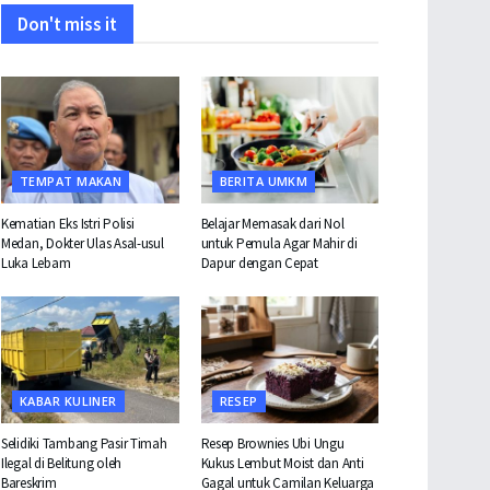
Don't miss it
TEMPAT MAKAN
BERITA UMKM
Kematian Eks Istri Polisi
Belajar Memasak dari Nol
Medan, Dokter Ulas Asal-usul
untuk Pemula Agar Mahir di
Luka Lebam
Dapur dengan Cepat
KABAR KULINER
RESEP
Selidiki Tambang Pasir Timah
Resep Brownies Ubi Ungu
Ilegal di Belitung oleh
Kukus Lembut Moist dan Anti
Bareskrim
Gagal untuk Camilan Keluarga