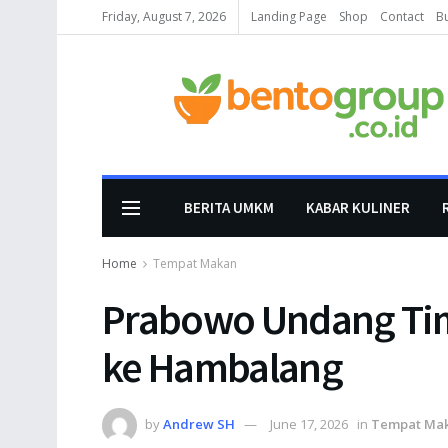
Friday, August 7, 2026
Landing Page
Shop
Contact
B
BERITA UMKM
KABAR KULINER
Home
Tempat Makan
Prabowo Undang Tim
ke Hambalang
by
Andrew SH
June 17, 2026
in
Tempat Ma