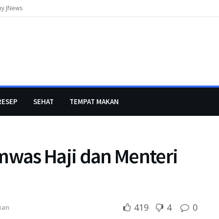
uy JNews
RESEP
SEHAT
TEMPAT MAKAN
was Haji dan Menteri
419
4
0
kan