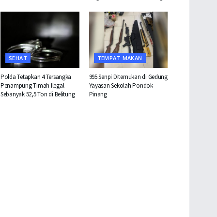
SEHAT
TEMPAT MAKAN
Polda Tetapkan 4 Tersangka
995 Senpi Ditemukan di Gedung
Penampung Timah Ilegal
Yayasan Sekolah Pondok
Sebanyak 52,5 Ton di Belitung
Pinang