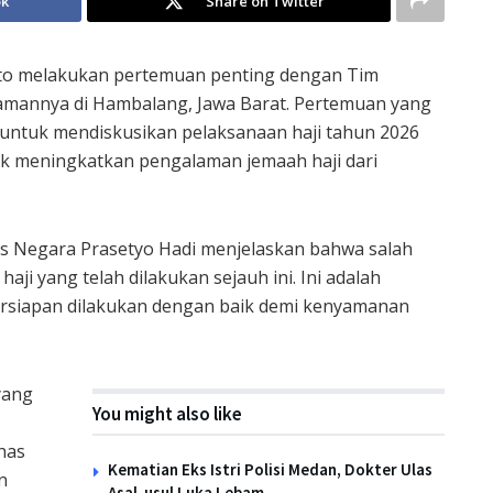
ok
Share on Twitter
nto melakukan pertemuan penting dengan Tim
iamannya di Hambalang, Jawa Barat. Pertemuan yang
n untuk mendiskusikan pelaksanaan haji tahun 2026
uk meningkatkan pengalaman jemaah haji dari
is Negara Prasetyo Hadi menjelaskan bahwa salah
ji yang telah dilakukan sejauh ini. Ini adalah
rsiapan dilakukan dengan baik demi kenyamanan
yang
You might also like
has
Kematian Eks Istri Polisi Medan, Dokter Ulas
n
Asal-usul Luka Lebam