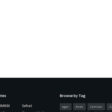
ries
Browse by Tag
 UMKM
Sehat
agar
Anak
Camilan
C