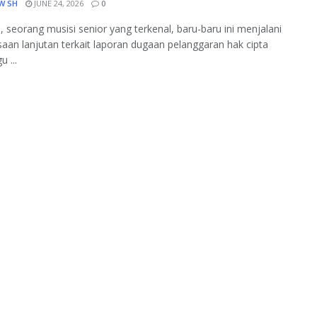
W SH
JUNE 24, 2026
0
, seorang musisi senior yang terkenal, baru-baru ini menjalani
aan lanjutan terkait laporan dugaan pelanggaran hak cipta
u ...