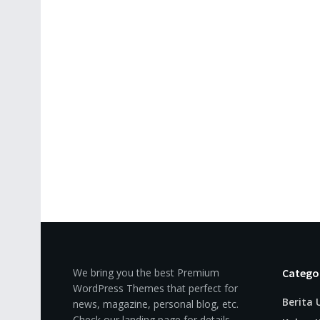
We bring you the best Premium
Catego
WordPress Themes that perfect for
Berita
news, magazine, personal blog, etc.
Check our landing page for details.