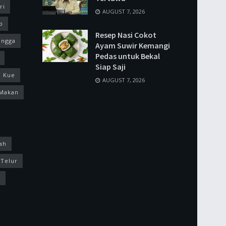
ri
AUGUST 7, 2026
p
Resep Nasi Cokot
ingga
Ayam Suwir Kemangi
Pedas untuk Bekal
Siap Saji
Kue
AUGUST 7, 2026
Makan
ah
Telur
k