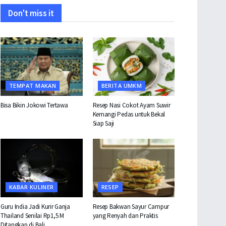
Don't miss it
TEMPAT MAKAN
BERITA UMKM
Bisa Bikin Jokowi Tertawa
Resep Nasi Cokot Ayam Suwir
Kemangi Pedas untuk Bekal
Siap Saji
KABAR KULINER
RESEP
Guru India Jadi Kurir Ganja
Resep Bakwan Sayur Campur
Thailand Senilai Rp1,5 M
yang Renyah dan Praktis
Ditangkap di Bali