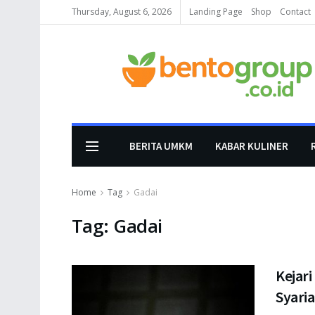
Thursday, August 6, 2026
Landing Page
Shop
Contact
BERITA UMKM
KABAR KULINER
Home
Tag
Gadai
Tag:
Gadai
Kejari
Syari