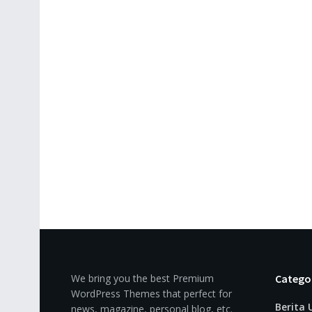
We bring you the best Premium
Catego
WordPress Themes that perfect for
Berita
news, magazine, personal blog, etc.