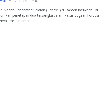
W SH
JUNE 23, 2026
0
n Negeri Tangerang Selatan (Tangsel) di Banten baru-baru ini
mkan penetapan dua tersangka dalam kasus dugaan korupsi
penyaluran pinjaman ...