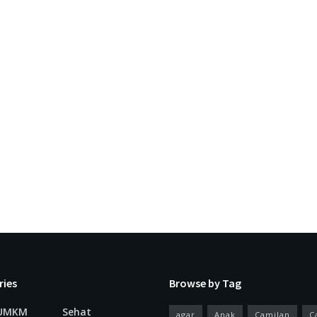
ries
Browse by Tag
 UMKM
Sehat
agar
Anak
Camilan
C