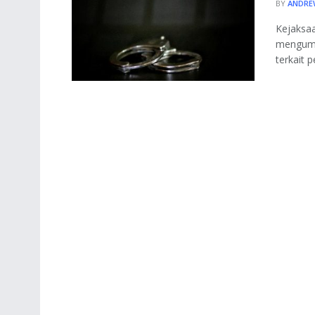
BY
ANDRE
Kejaksaa
mengumu
terkait 