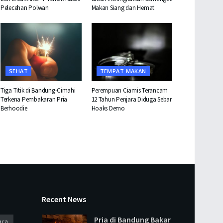
Pelecehan Polwan
Makan Siang dan Hemat
SEHAT
TEMPAT MAKAN
Tiga Titik di Bandung-Cimahi
Perempuan Ciamis Terancam
Terkena Pembakaran Pria
12 Tahun Penjara Diduga Sebar
Berhoodie
Hoaks Demo
Recent News
Pria di Bandung Bakar
ara