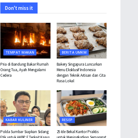
Don't miss it
TEMPAT MAKAN
BERITA UMKM
Pria di Bandung Bakar Rumah
Bakery Singapura Luncurkan
Orang Tua, Ayah Mengalami
Menu Eksklusif Indonesia
Cedera
dengan Teknik Artisan dan Cita
Rasa Lokal
KABAR KULINER
RESEP
Polda Sumbar Siapkan Sidang
25 Ide Bekal Kantor Praktis
Etik untuk AKBP F Terkait Kasus
untuk Meningkatkan Semangat