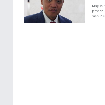
Majelis
Jember, A
menunjuk