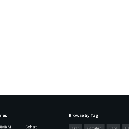
ries
Browse by Tag
 UMKM
Sehat
agar
Camilan
Cara
D