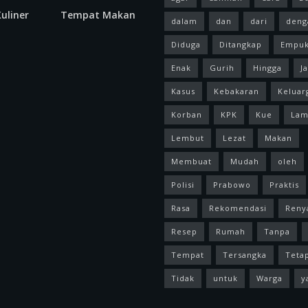
uliner
Tempat Makan
dalam
dan
dari
deng
Diduga
Ditangkap
Empu
Enak
Gurih
Hingga
J
Kasus
Kebakaran
Keluar
Korban
KPK
Kue
Lam
Lembut
Lezat
Makan
Membuat
Mudah
oleh
Polisi
Prabowo
Praktis
Rasa
Rekomendasi
Reny
Resep
Rumah
Tanpa
Tempat
Tersangka
Teta
Tidak
untuk
Warga
y