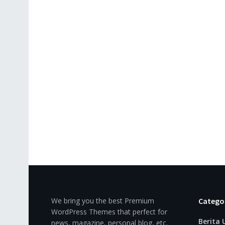
We bring you the best Premium
Catego
WordPress Themes that perfect for
Berita
news, magazine, personal blog, etc.