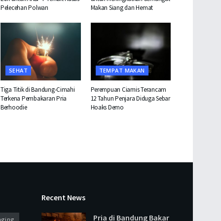
Pelecehan Polwan
Makan Siang dan Hemat
SEHAT
TEMPAT MAKAN
Tiga Titik di Bandung-Cimahi
Perempuan Ciamis Terancam
Terkena Pembakaran Pria
12 Tahun Penjara Diduga Sebar
Berhoodie
Hoaks Demo
Recent News
Pria di Bandung Bakar
aging