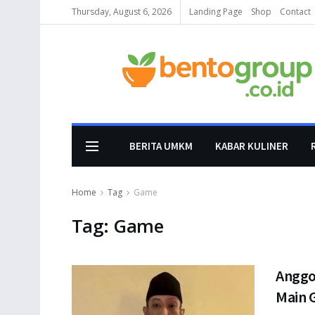
Thursday, August 6, 2026
Landing Page
Shop
Contact
BERITA UMKM
KABAR KULINER
Home
Tag
Game
Tag:
Game
Anggo
Main 