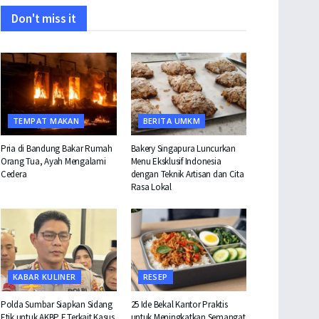
Don't miss it
TEMPAT MAKAN
BERITA UMKM
Pria di Bandung Bakar Rumah
Bakery Singapura Luncurkan
Orang Tua, Ayah Mengalami
Menu Eksklusif Indonesia
Cedera
dengan Teknik Artisan dan Cita
Rasa Lokal
KABAR KULINER
RESEP
Polda Sumbar Siapkan Sidang
25 Ide Bekal Kantor Praktis
Etik untuk AKBP F Terkait Kasus
untuk Meningkatkan Semangat