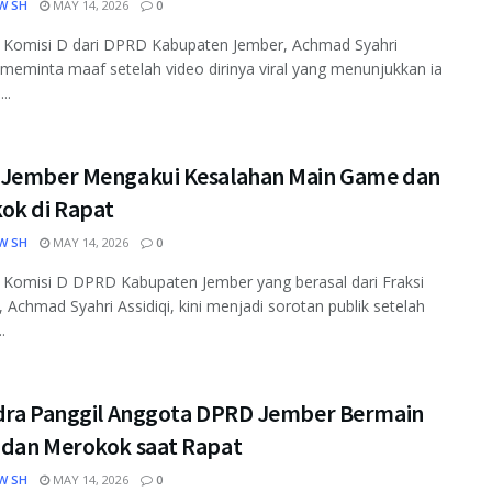
W SH
MAY 14, 2026
0
 Komisi D dari DPRD Kabupaten Jember, Achmad Syahri
, meminta maaf setelah video dirinya viral yang menunjukkan ia
..
Jember Mengakui Kesalahan Main Game dan
ok di Rapat
W SH
MAY 14, 2026
0
 Komisi D DPRD Kabupaten Jember yang berasal dari Fraksi
, Achmad Syahri Assidiqi, kini menjadi sorotan publik setelah
.
dra Panggil Anggota DPRD Jember Bermain
dan Merokok saat Rapat
W SH
MAY 14, 2026
0