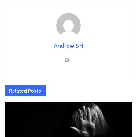
Andrew SH
Related
Posts