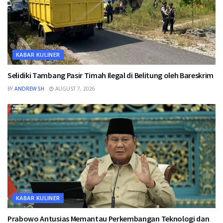
KABAR KULINER
Selidiki Tambang Pasir Timah Ilegal di Belitung oleh Bareskrim
BY
ANDREW SH
AUGUST 7, 2026
KABAR KULINER
Prabowo Antusias Memantau Perkembangan Teknologi dan