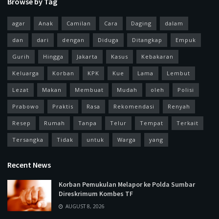
Browse by Tag
agar
Anak
Camilan
Cara
Daging
dalam
dan
dari
dengan
Diduga
Ditangkap
Empuk
Gurih
Hingga
Jakarta
Kasus
Kebakaran
Keluarga
Korban
KPK
Kue
Lama
Lembut
Lezat
Makan
Membuat
Mudah
oleh
Polisi
Prabowo
Praktis
Rasa
Rekomendasi
Renyah
Resep
Rumah
Tanpa
Telur
Tempat
Terkait
Tersangka
Tidak
untuk
Warga
yang
Recent News
Korban Pemukulan Melapor ke Polda Sumbar
Direskrimum Kombes TF
AUGUST 8, 2026