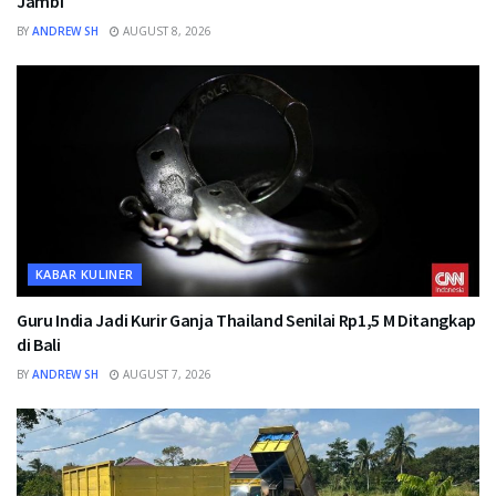
Jambi
BY
ANDREW SH
AUGUST 8, 2026
KABAR KULINER
Guru India Jadi Kurir Ganja Thailand Senilai Rp1,5 M Ditangkap
di Bali
BY
ANDREW SH
AUGUST 7, 2026