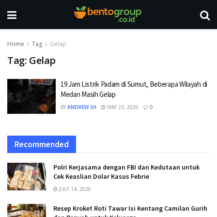
Home
Tag
Gelap
Tag:
Gelap
19 Jam Listrik Padam di Sumut, Beberapa Wilayah di
Medan Masih Gelap
BY
ANDREW SH
MAY 23, 2026
0
Recommended
Polri Kerjasama dengan FBI dan Kedutaan untuk
Cek Keaslian Dolar Kasus Febrie
JULY 14, 2026
Resep Kroket Roti Tawar Isi Kentang Camilan Gurih