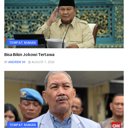
TEMPAT MAKAN
Bisa Bikin Jokowi Tertawa
BY
ANDREW SH
AUGUST 7, 2026
TEMPAT MAKAN