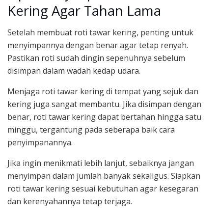
Kering Agar Tahan Lama
Setelah membuat roti tawar kering, penting untuk
menyimpannya dengan benar agar tetap renyah.
Pastikan roti sudah dingin sepenuhnya sebelum
disimpan dalam wadah kedap udara.
Menjaga roti tawar kering di tempat yang sejuk dan
kering juga sangat membantu. Jika disimpan dengan
benar, roti tawar kering dapat bertahan hingga satu
minggu, tergantung pada seberapa baik cara
penyimpanannya.
Jika ingin menikmati lebih lanjut, sebaiknya jangan
menyimpan dalam jumlah banyak sekaligus. Siapkan
roti tawar kering sesuai kebutuhan agar kesegaran
dan kerenyahannya tetap terjaga.