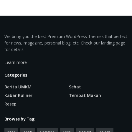
We bring you the best Premium WordPress Themes that perfect
for news, magazine, personal blog, etc. Check our landing page
for details.
Learn more
Categories
Berita UMKM
Sehat
Kabar Kuliner
Tempat Makan
Resep
Browse by Tag
agar
Anak
Camilan
Cara
Daging
dalam