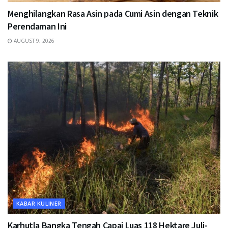
Menghilangkan Rasa Asin pada Cumi Asin dengan Teknik
Perendaman Ini
AUGUST 9, 2026
KABAR KULINER
Karhutla Bangka Tengah Capai Luas 118 Hektare Juli-