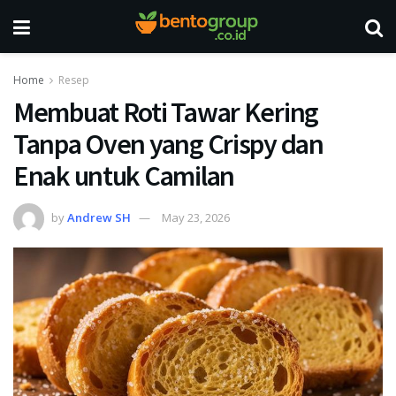
Home
Resep
Membuat Roti Tawar Kering
Tanpa Oven yang Crispy dan
Enak untuk Camilan
by
Andrew SH
May 23, 2026