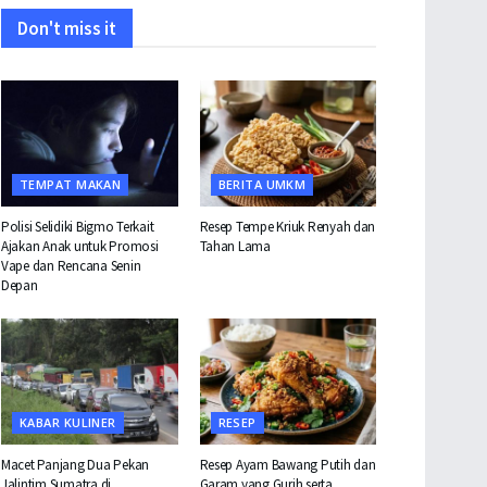
Don't miss it
TEMPAT MAKAN
BERITA UMKM
Polisi Selidiki Bigmo Terkait
Resep Tempe Kriuk Renyah dan
Ajakan Anak untuk Promosi
Tahan Lama
Vape dan Rencana Senin
Depan
KABAR KULINER
RESEP
Macet Panjang Dua Pekan
Resep Ayam Bawang Putih dan
Jalintim Sumatra di
Garam yang Gurih serta