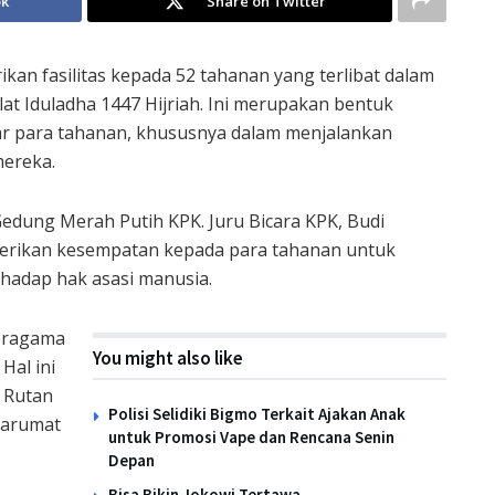
ok
Share on Twitter
an fasilitas kepada 52 tahanan yang terlibat dalam
at Iduladha 1447 Hijriah. Ini merupakan bentuk
r para tahanan, khususnya dalam menjalankan
mereka.
 Gedung Merah Putih KPK. Juru Bicara KPK, Budi
rikan kesempatan kepada para tahanan untuk
hadap hak asasi manusia.
beragama
You might also like
Hal ini
 Rutan
Polisi Selidiki Bigmo Terkait Ajakan Anak
tarumat
untuk Promosi Vape dan Rencana Senin
Depan
Bisa Bikin Jokowi Tertawa