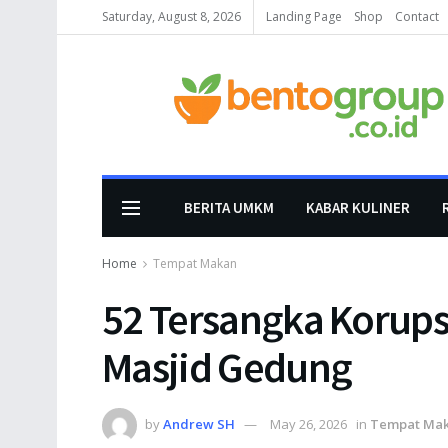
Saturday, August 8, 2026
Landing Page
Shop
Contact
BERITA UMKM
KABAR KULINER
Home
Tempat Makan
52 Tersangka Korupsi
Masjid Gedung
by
Andrew SH
May 26, 2026
in
Tempat Ma