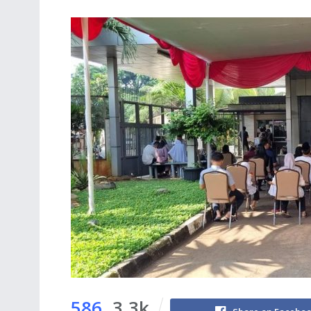
586
3.3k