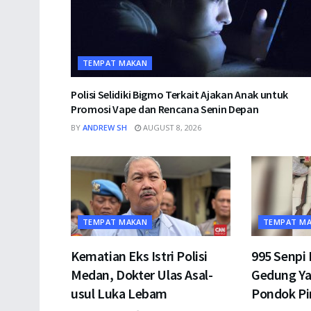
TEMPAT MAKAN
Polisi Selidiki Bigmo Terkait Ajakan Anak untuk
Promosi Vape dan Rencana Senin Depan
BY
ANDREW SH
AUGUST 8, 2026
TEMPAT MAKAN
TEMPAT M
Kematian Eks Istri Polisi
995 Senpi
Medan, Dokter Ulas Asal-
Gedung Ya
usul Luka Lebam
Pondok P