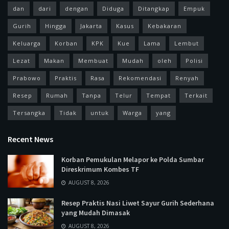
dan
dari
dengan
Diduga
Ditangkap
Empuk
Gurih
Hingga
Jakarta
Kasus
Kebakaran
Keluarga
Korban
KPK
Kue
Lama
Lembut
Lezat
Makan
Membuat
Mudah
oleh
Polisi
Prabowo
Praktis
Rasa
Rekomendasi
Renyah
Resep
Rumah
Tanpa
Telur
Tempat
Terkait
Tersangka
Tidak
untuk
Warga
yang
Recent News
Korban Pemukulan Melapor ke Polda Sumbar
Direskrimum Kombes TF
AUGUST 8, 2026
Resep Praktis Nasi Liwet Sayur Gurih Sederhana
yang Mudah Dimasak
AUGUST 8, 2026