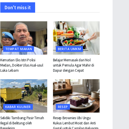
Don't miss it
TEMPAT MAKAN
BERITA UMKM
Kematian Eks Istri Polisi
Belajar Memasak dari Nol
Medan, Dokter Ulas Asal-usul
untuk Pemula Agar Mahir di
Luka Lebam
Dapur dengan Cepat
KABAR KULINER
RESEP
Selidiki Tambang Pasir Timah
Resep Brownies Ubi Ungu
Ilegal di Belitung oleh
Kukus Lembut Moist dan Anti
Bareskrim
Gagal untuk Camilan Keluarga