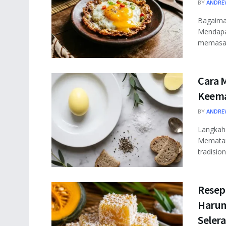
BY
ANDRE
Bagaiman
Mendapat
memasak 
Cara 
Keema
BY
ANDRE
Langkah
Mematan
tradisio
Resep
Harum
Selera