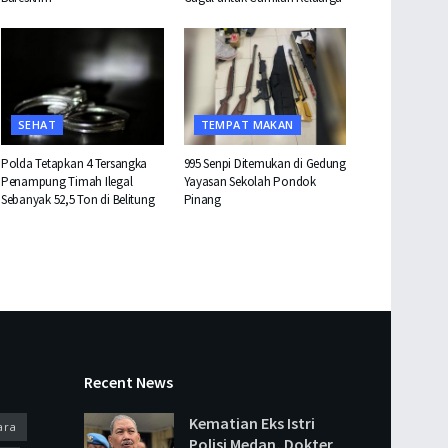
SEHAT
TEMPAT MAKAN
Polda Tetapkan 4 Tersangka
995 Senpi Ditemukan di Gedung
Penampung Timah Ilegal
Yayasan Sekolah Pondok
Sebanyak 52,5 Ton di Belitung
Pinang
Recent News
Kematian Eks Istri
ara
Polisi Medan, Dokter