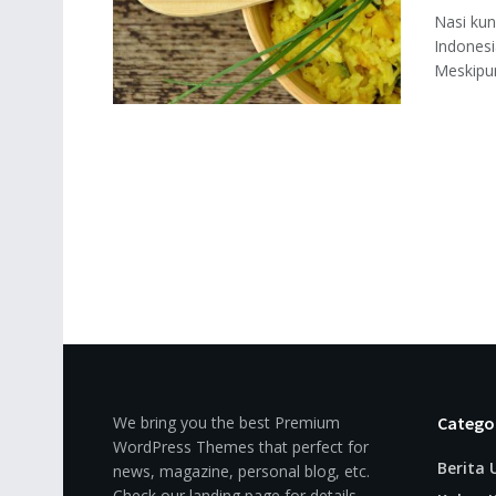
Nasi kun
Indonesi
Meskipun
We bring you the best Premium
Catego
WordPress Themes that perfect for
Berita
news, magazine, personal blog, etc.
Check our landing page for details.