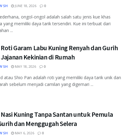
W SH
JUNE 18, 2026
0
ederhana, ongol-ongol adalah salah satu jenis kue khas
 yang memiliki daya tarik tersendiri. Kue ini terbuat dari
han ...
 Roti Garam Labu Kuning Renyah dan Gurih
 Jajanan Kekinian di Rumah
W SH
MAY 18, 2026
0
ad atau Shio Pan adalah roti yang memiliki daya tarik unik dan
arah sebelum menjadi camilan yang digemari ...
 Nasi Kuning Tanpa Santan untuk Pemula
Gurih dan Menggugah Selera
W SH
MAY 6, 2026
0