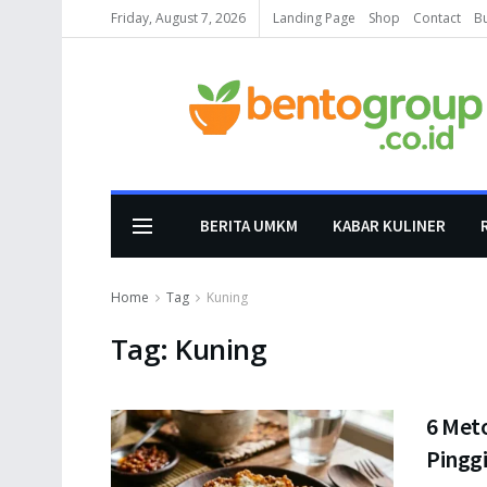
Friday, August 7, 2026
Landing Page
Shop
Contact
B
BERITA UMKM
KABAR KULINER
Home
Tag
Kuning
Tag:
Kuning
6 Met
Pingg