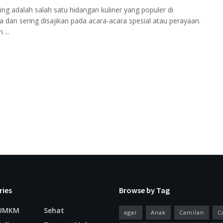
ing adalah salah satu hidangan kuliner yang populer di
a dan sering disajikan pada acara-acara spesial atau perayaan.
 ...
ries
Browse by Tag
 UMKM
Sehat
agar
Anak
Camilan
C