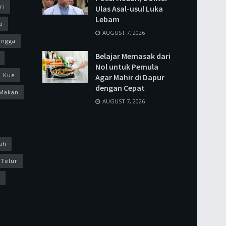
ri
Ulas Asal-usul Luka
Lebam
p
AUGUST 7, 2026
ingga
Belajar Memasak dari
Nol untuk Pemula
Kue
Agar Mahir di Dapur
dengan Cepat
Makan
AUGUST 7, 2026
ah
Telur
k