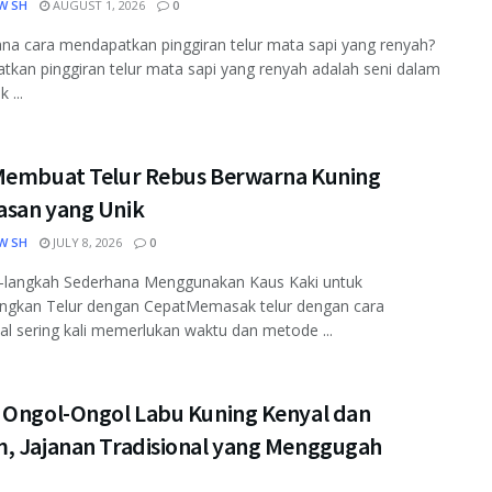
W SH
AUGUST 1, 2026
0
a cara mendapatkan pinggiran telur mata sapi yang renyah?
kan pinggiran telur mata sapi yang renyah adalah seni dalam
...
Membuat Telur Rebus Berwarna Kuning
san yang Unik
W SH
JULY 8, 2026
0
-langkah Sederhana Menggunakan Kaus Kaki untuk
gkan Telur dengan CepatMemasak telur dengan cara
nal sering kali memerlukan waktu dan metode ...
 Ongol-Ongol Labu Kuning Kenyal dan
, Jajanan Tradisional yang Menggugah