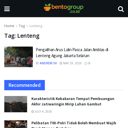
Home
Tag
Lenteng
Tag:
Lenteng
Pengalihan Arus Lalin Pasca Jalan Amblas di
Lenteng Agung Jakarta Selatan
BY
ANDREW SH
MAY 29, 2026
0
Recommended
Karakteristik Kebakaran Tempat Pembuangan
Akhir Jatiwaringin Mirip Lahan Gambut
JULY 4, 2026
Pelibatan TNI-Polri Tidak Boleh Membuat Wajib