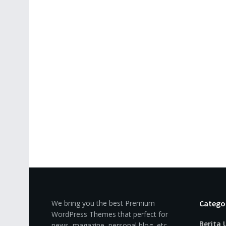
We bring you the best Premium
Catego
WordPress Themes that perfect for
Berita
news, magazine, personal blog, etc.