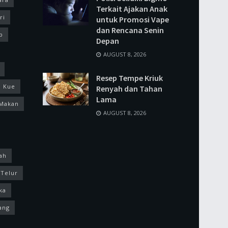
Terkait Ajakan Anak
ri
untuk Promosi Vape
dan Rencana Senin
p
Depan
AUGUST 8, 2026
Resep Tempe Kriuk
Kue
Renyah dan Tahan
Lama
Makan
AUGUST 8, 2026
ah
Telur
ka
ang