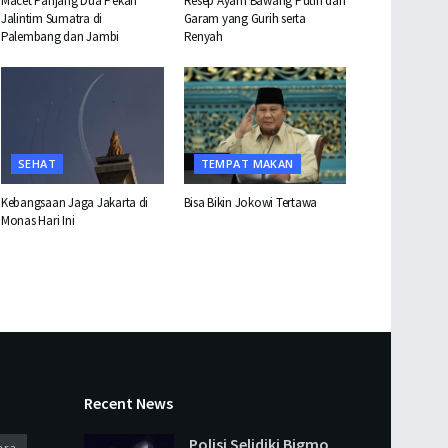
Macet Panjang Dua Pekan
Resep Ayam Bawang Putih dan
Jalintim Sumatra di
Garam yang Gurih serta
Palembang dan Jambi
Renyah
SEHAT
TEMPAT MAKAN
Kebangsaan Jaga Jakarta di
Bisa Bikin Jokowi Tertawa
Monas Hari Ini
Recent News
Polisi Selidiki Bigmo
ara