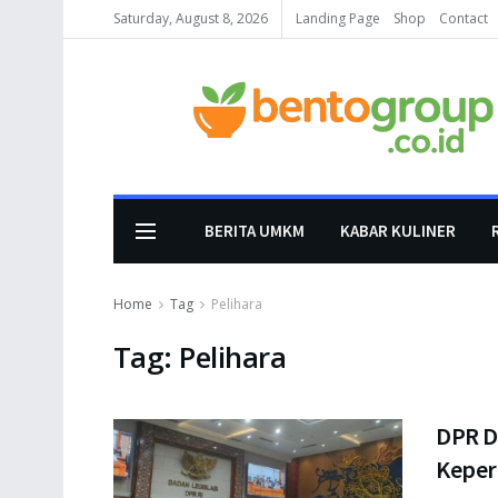
Saturday, August 8, 2026
Landing Page
Shop
Contact
BERITA UMKM
KABAR KULINER
Home
Tag
Pelihara
Tag:
Pelihara
DPR D
Keper