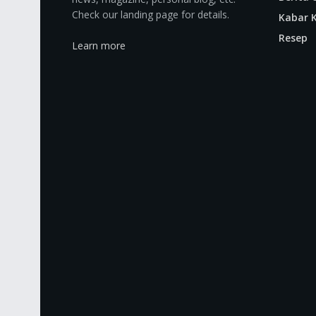
Check our landing page for details.
Kabar K
Resep
Learn more