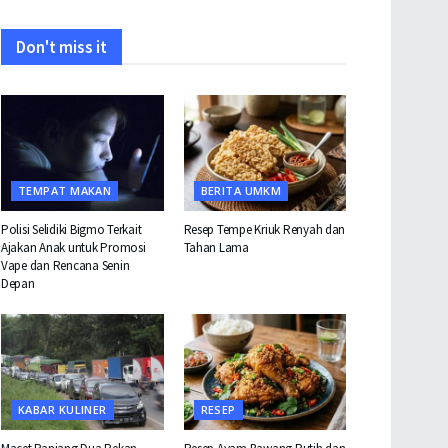
Don't miss it
TEMPAT MAKAN
BERITA UMKM
Polisi Selidiki Bigmo Terkait
Resep Tempe Kriuk Renyah dan
Ajakan Anak untuk Promosi
Tahan Lama
Vape dan Rencana Senin
Depan
KABAR KULINER
RESEP