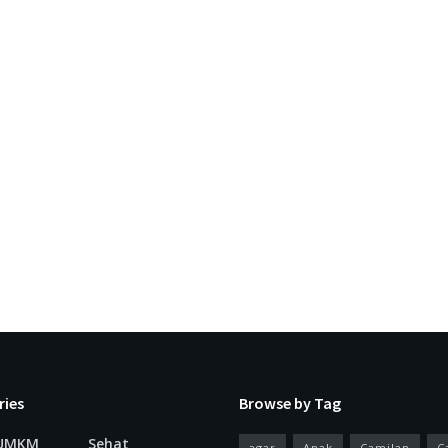
ries
Browse by Tag
 UMKM
Sehat
agar
Anak
Camilan
C