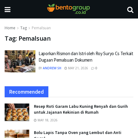
Home
Tag
Pemalsuan
Tag:
Pemalsuan
Laporkan Rismon dan Istri oleh Roy Suryo Cs Terkait
Dugaan Pemalsuan Dokumen
BY
ANDREW SH
MAY 21, 2026
0
Recommended
Resep Roti Garam Labu Kuning Renyah dan Gurih
untuk Jajanan Kekinian di Rumah
MAY 18, 2026
Bolu Lapis Tanpa Oven yang Lembut dan Anti