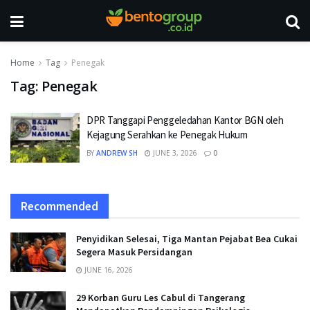
Home
Tag
Penegak
Tag:
Penegak
DPR Tanggapi Penggeledahan Kantor BGN oleh
Kejagung Serahkan ke Penegak Hukum
BY
ANDREW SH
JUNE 3, 2026
0
Recommended
Penyidikan Selesai, Tiga Mantan Pejabat Bea Cukai
Segera Masuk Persidangan
JUNE 16, 2026
29 Korban Guru Les Cabul di Tangerang