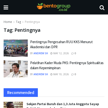
Home
Tag
Pentingnya
Tag:
Pentingnya
Pentingnya Pengesahan RUU KKS Menurut
Akademisi dan DPR
BY
ANDREW SH
MAY 12, 2026
0
Pelatihan Kader Muda PKS: Pentingnya Spiritualitas
dalam Kepemimpinan
BY
ANDREW SH
MAY 10, 2026
0
Recommended
Sekjen Partai Buruh dan 1,3 Juta Anggota Sayap