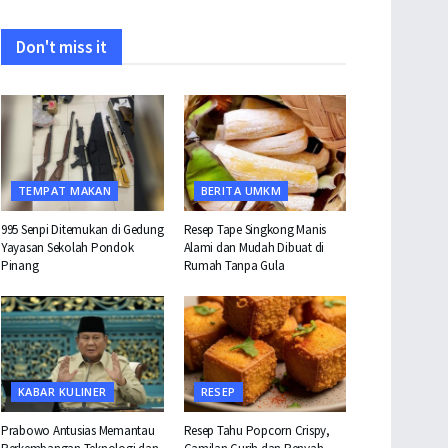
Don't miss it
TEMPAT MAKAN
BERITA UMKM
995 Senpi Ditemukan di Gedung
Resep Tape Singkong Manis
Yayasan Sekolah Pondok
Alami dan Mudah Dibuat di
Pinang
Rumah Tanpa Gula
KABAR KULINER
RESEP
Prabowo Antusias Memantau
Resep Tahu Popcorn Crispy,