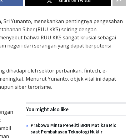
ok
Share on Twitter
ia, Sri Yunanto, menekankan pentingnya pengesahan
ahanan Siber (RUU KKS) seiring dengan
a menyebut bahwa RUU KKS sangat krusial sebagai
lam negeri dari serangan yang dapat berpotensi
ng dihadapi oleh sektor perbankan, fintech, e-
meningkat. Menurut Yunanto, objek vital ini dapat
aupun siber terorisme.
You might also like
Dengan
t
Prabowo Minta Peneliti BRIN Matikan Mic
ambil
saat Pembahasan Teknologi Nuklir
aman