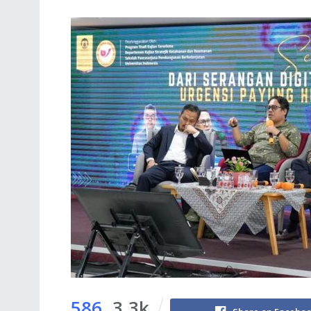
586
3.3k