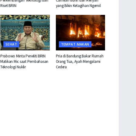
Perkembangan Teknologi dan
Camilan Gurih dan Renyah
Riset BRIN
yang Bikin Ketagihan Ngemil
SEHAT
TEMPAT MAKAN
Prabowo Minta Peneliti BRIN
Pria di Bandung Bakar Rumah
Matikan Mic saat Pembahasan
Orang Tua, Ayah Mengalami
Teknologi Nuklir
Cedera