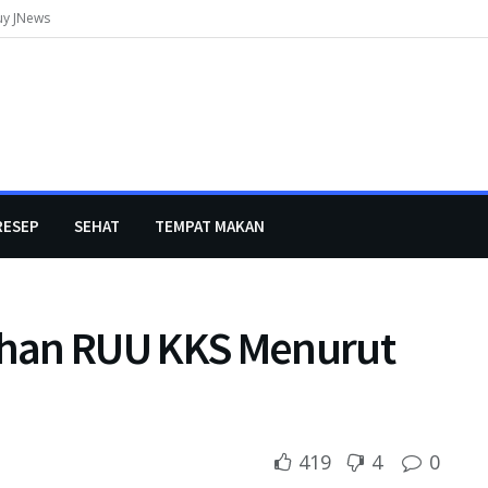
uy JNews
RESEP
SEHAT
TEMPAT MAKAN
han RUU KKS Menurut
419
4
0