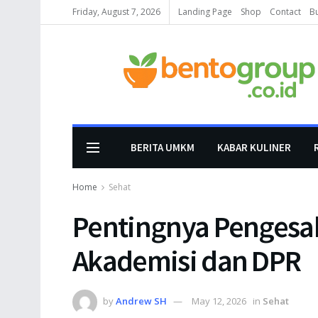
Friday, August 7, 2026
Landing Page
Shop
Contact
B
BERITA UMKM
KABAR KULINER
Home
Sehat
Pentingnya Pengesa
Akademisi dan DPR
by
Andrew SH
May 12, 2026
in
Sehat