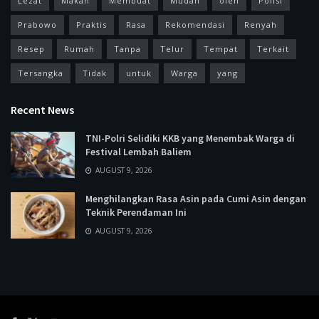
Lezat
Makan
Membuat
Mudah
oleh
Polisi
Prabowo
Praktis
Rasa
Rekomendasi
Renyah
Resep
Rumah
Tanpa
Telur
Tempat
Terkait
Tersangka
Tidak
untuk
Warga
yang
Recent News
TNI-Polri Selidiki KKB yang Menembak Warga di
Festival Lembah Baliem
AUGUST 9, 2026
Menghilangkan Rasa Asin pada Cumi Asin dengan
Teknik Perendaman Ini
AUGUST 9, 2026