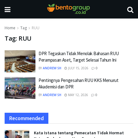
Home
Tag
RUU
Tag:
RUU
DPR Tegaskan Tidak Menolak Bahasan RUU
Perampasan Aset, Target Selesai Tahun Ini
BY
ANDREW SH
JULY 15, 2026
0
Pentingnya Pengesahan RUU KKS Menurut
Akademisi dan DPR
BY
ANDREW SH
MAY 12, 2026
0
Recommended
Kata Istana tentang Pemecatan Tidak Hormat