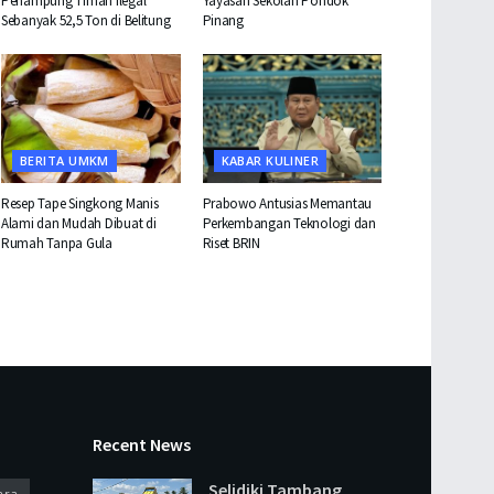
Penampung Timah Ilegal
Yayasan Sekolah Pondok
Sebanyak 52,5 Ton di Belitung
Pinang
BERITA UMKM
KABAR KULINER
Resep Tape Singkong Manis
Prabowo Antusias Memantau
Alami dan Mudah Dibuat di
Perkembangan Teknologi dan
Rumah Tanpa Gula
Riset BRIN
Recent News
Selidiki Tambang
ara