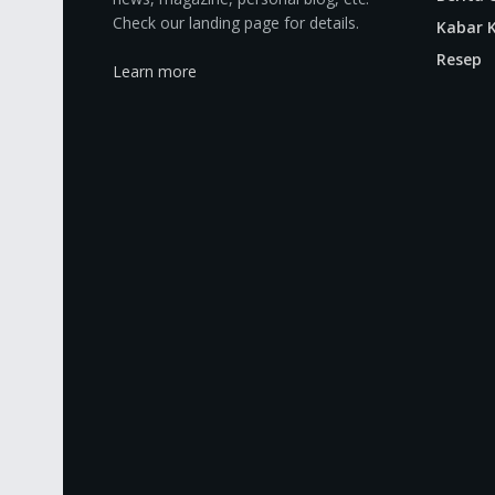
Check our landing page for details.
Kabar K
Resep
Learn more