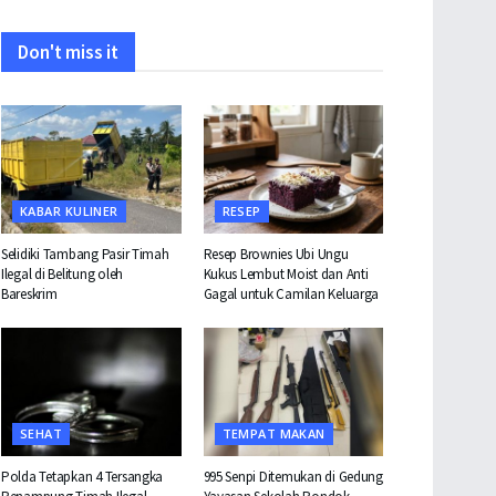
Don't miss it
KABAR KULINER
RESEP
Selidiki Tambang Pasir Timah
Resep Brownies Ubi Ungu
Ilegal di Belitung oleh
Kukus Lembut Moist dan Anti
Bareskrim
Gagal untuk Camilan Keluarga
SEHAT
TEMPAT MAKAN
Polda Tetapkan 4 Tersangka
995 Senpi Ditemukan di Gedung