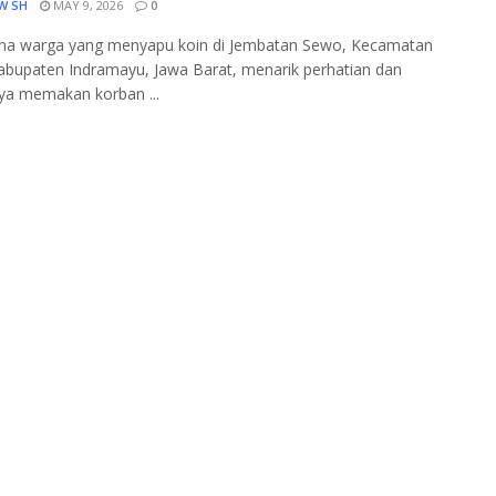
W SH
MAY 9, 2026
0
a warga yang menyapu koin di Jembatan Sewo, Kecamatan
abupaten Indramayu, Jawa Barat, menarik perhatian dan
ya memakan korban ...