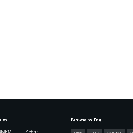
ries
Browse by Tag
 UMKM
Sehat
agar
Anak
Camilan
C