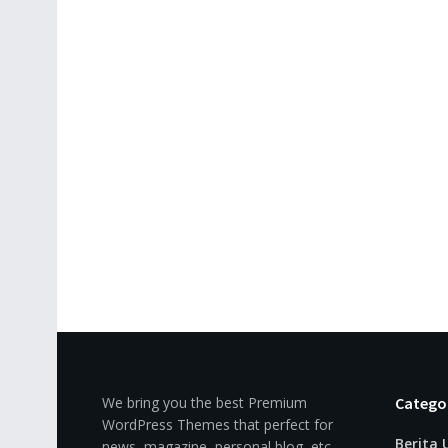
We bring you the best Premium
Catego
WordPress Themes that perfect for
Berita
news, magazine, personal blog, etc.