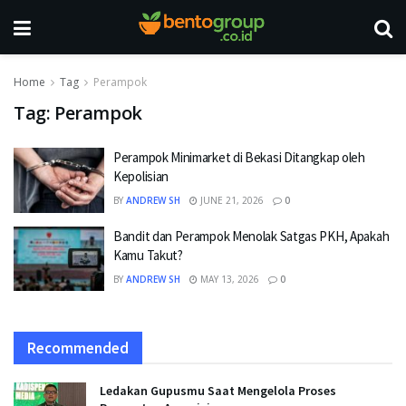
Home
Tag
Perampok
Tag:
Perampok
Perampok Minimarket di Bekasi Ditangkap oleh
Kepolisian
BY
ANDREW SH
JUNE 21, 2026
0
Bandit dan Perampok Menolak Satgas PKH, Apakah
Kamu Takut?
BY
ANDREW SH
MAY 13, 2026
0
Recommended
Ledakan Gupusmu Saat Mengelola Proses