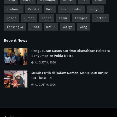
Lezat
Makan
Membuat
Mudah
oleh
Polisi
Prabowo
Praktis
Rasa
Rekomendasi
Renyah
Resep
Rumah
Tanpa
Telur
Tempat
Terkait
Tersangka
Tidak
untuk
Warga
yang
Recent News
Pengusutan Kasus Sutrimo Diserahkan Polresta
Banyumas ke Polda Metro
AUGUST 9, 2026
Merah Putih di Dalam Ramen, Menu Baru untuk
HUT ke-81 RI
AUGUST 9, 2026