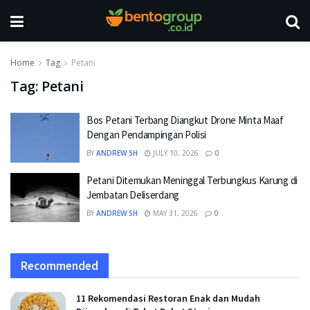
Home
Tag
Petani
Tag:
Petani
Bos Petani Terbang Diangkut Drone Minta Maaf
Dengan Pendampingan Polisi
BY
ANDREW SH
JULY 10, 2026
0
Petani Ditemukan Meninggal Terbungkus Karung di
Jembatan Deliserdang
BY
ANDREW SH
MAY 31, 2026
0
Recommended
11 Rekomendasi Restoran Enak dan Mudah