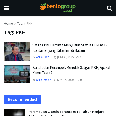
Home
Tag
PKH
Tag:
PKH
Satgas PKH Diminta Menyusun Status Hukum 15
Kontainer yang Ditaahan di Batam
BY
ANDREW SH
JUNE 6, 2026
0
Bandit dan Perampok Menolak Satgas PKH, Apakah
Kamu Takut?
BY
ANDREW SH
MAY 13, 2026
0
Recommended
Perempuan Ciamis Terancam 12 Tahun Penjara