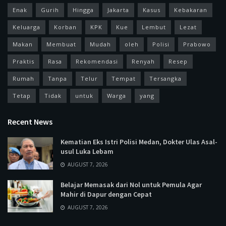
Enak
Gurih
Hingga
Jakarta
Kasus
Kebakaran
Keluarga
Korban
KPK
Kue
Lembut
Lezat
Makan
Membuat
Mudah
oleh
Polisi
Prabowo
Praktis
Rasa
Rekomendasi
Renyah
Resep
Rumah
Tanpa
Telur
Tempat
Tersangka
Tetap
Tidak
untuk
Warga
yang
Recent News
Kematian Eks Istri Polisi Medan, Dokter Ulas Asal-
usul Luka Lebam
AUGUST 7, 2026
Belajar Memasak dari Nol untuk Pemula Agar
Mahir di Dapur dengan Cepat
AUGUST 7, 2026