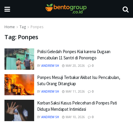
Home
Tag
Ponpes
Tag:
Ponpes
Polisi Geledah Ponpes Kiai karena Dugaan
Pencabulan 11 Santri di Ponorogo
BY
ANDREW SH
MAY 20, 2026
0
Ponpes Mesuji Terbakar Akibat Isu Pencabulan,
Satu Orang Ditangkap
BY
ANDREW SH
MAY 11, 2026
0
Korban Saksi Kasus Pelecehan di Ponpes Pati
Diduga Mendapat Intimidasi
BY
ANDREW SH
MAY 10, 2026
0